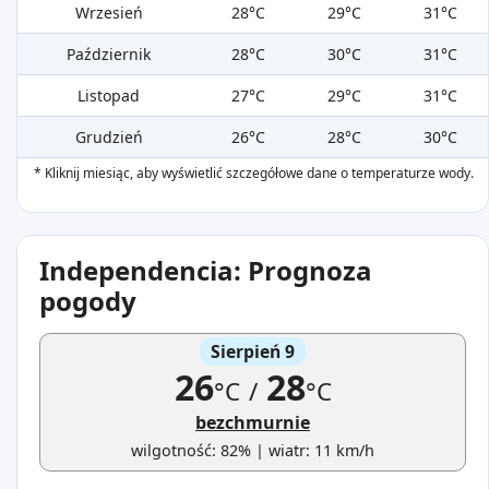
Wrzesień
28°C
29°C
31°C
Październik
28°C
30°C
31°C
Listopad
27°C
29°C
31°C
Grudzień
26°C
28°C
30°C
* Kliknij miesiąc, aby wyświetlić szczegółowe dane o temperaturze wody.
Independencia: Prognoza
pogody
Sierpień 9
26
28
°C
/
°C
bezchmurnie
wilgotność: 82% | wiatr: 11 km/h