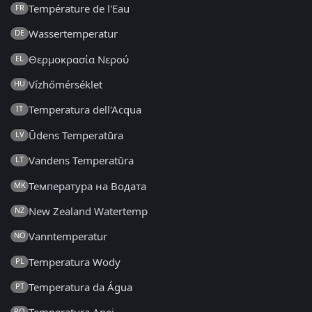
Température de l'Eau
FR
Wassertemperatur
DE
Θερμοκρασία Νερού
EL
Vízhőmérséklet
HU
Temperatura dell'Acqua
IT
Ūdens Temperatūra
LV
Vandens Temperatūra
LT
Температура на Водата
MK
New Zealand Watertemp
NZ
Vanntemperatur
NO
Temperatura Wody
PL
Temperatura da Água
PT
RO