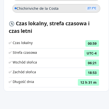
Chichiriviche de la Costa
27.1°C
Czas lokalny, strefa czasowa i
czas letni
✅ Czas lokalny
00:59
✅ Strefa czasowa
UTC-4
✅ Wschód słońca
06:21
✅ Zachód słońca
18:53
✅ Długość dnia
12 h 31 m