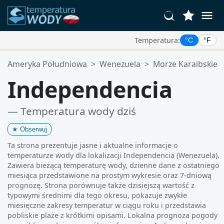
Temperatura:
°C
°F
Twoje Ulubione Lokalizacje:
Ameryka Południowa
>
Wenezuela
>
Morze Karaibskie
Twoja lista ulubionych jest pusta.
Independencia
— Temperatura wody dziś
★
Obserwuj
Ta strona prezentuje jasne i aktualne informacje o
temperaturze wody dla lokalizacji Independencia (Wenezuela).
Zawiera bieżącą temperaturę wody, dzienne dane z ostatniego
miesiąca przedstawione na prostym wykresie oraz 7-dniową
prognozę. Strona porównuje także dzisiejszą wartość z
typowymi średnimi dla tego okresu, pokazuje zwykłe
miesięczne zakresy temperatur w ciągu roku i przedstawia
pobliskie plaże z krótkimi opisami. Lokalna prognoza pogody