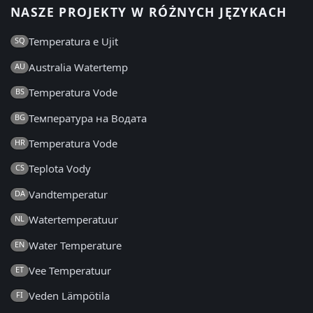
NASZE PROJEKTY W RÓŻNYCH JĘZYKACH
Temperatura e Ujit
SQ
Australia Watertemp
AU
Temperatura Vode
BS
Температура на Водата
BG
Temperatura Vode
HR
Teplota Vody
CS
Vandtemperatur
DA
Watertemperatuur
NL
Water Temperature
EN
Vee Temperatuur
ET
Veden Lämpötila
FI