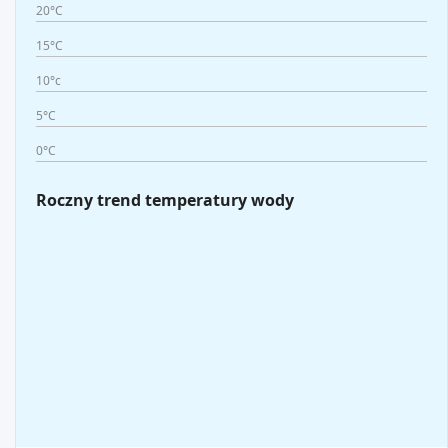
20°C
15°C
10°c
5°C
0°C
Roczny trend temperatury wody