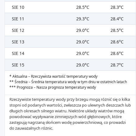
SIE 10
28.5°C
28.3°C
SIE 11
29.3°C
28.4°C
SIE 12
29.0°C
28.5°C
SIE 13
29.0°C
28.6°C
SIE 14
29.0°C
28.6°C
SIE 15
29.0°C
28.7°C
* Aktualna – Rzeczywista wartość temperatury wody
** Średnia – Średnia temperatura wody w tym dniu w ostatnich latach
*** Prognoza – Nasza prognoza temperatury wody
Rzeczywiste temperatury wody przy brzegu mogą różnić się o kilka
stopni od podanych wartości, zwłaszcza po ulewnych deszczach lub
długich okresach silnego wiatru. Niektóre układy wiatrów mogą
powodować wypływanie zimniejszych wód głębinowych, które
zastępują nagrzaną słońcem wodę powierzchniową, co prowadzi
do zauważalnych różnic.