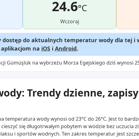
24.6
°C
Wczoraj
dostęp do aktualnych temperatur wody dla tej i 
m aplikacjom na
iOS
i
Android
.
acji Gümüşlük na wybrzeżu Morza Egejskiego dziś wynosi 2
ody: Trendy dzienne, zapisy 
lna temperatura wody wynosi od 23°C do 26°C. Jest to bar
e cieszyć się długotrwałym pobytem w wodzie bez uczucia z
o relaksu i sportów wodnych. Ten zakres temperatur jest szc