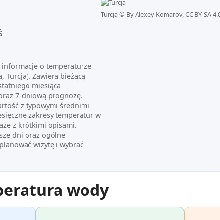
Turcja ©
By Alexey Komarov, CC BY-SA 4.
ś
e informacje o temperaturze
, Turcja). Zawiera bieżącą
statniego miesiąca
oraz 7-dniową prognozę.
artość z typowymi średnimi
esięczne zakresy temperatur w
aże z krótkimi opisami.
sze dni oraz ogólne
planować wizytę i wybrać
peratura wody