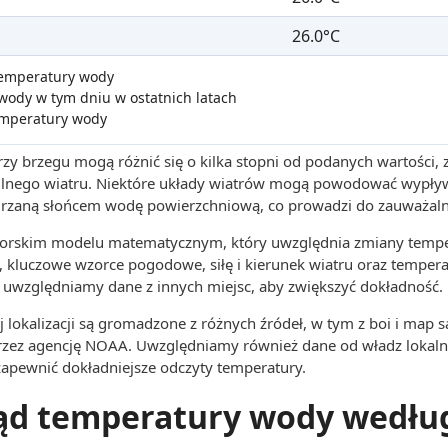
26.0°C
 temperatury wody
wody w tym dniu w ostatnich latach
emperatury wody
zy brzegu mogą różnić się o kilka stopni od podanych wartości,
 silnego wiatru. Niektóre układy wiatrów mogą powodować wypły
grzaną słońcem wodę powierzchniową, co prowadzi do zauważaln
utorskim modelu matematycznym, który uwzględnia zmiany tempe
, kluczowe wzorce pogodowe, siłę i kierunek wiatru oraz tempera
uwzględniamy dane z innych miejsc, aby zwiększyć dokładność.
 lokalizacji są gromadzone z różnych źródeł, w tym z boi i map s
rzez agencję NOAA. Uwzględniamy również dane od władz lokaln
 zapewnić dokładniejsze odczyty temperatury.
ąd temperatury wody wedłu