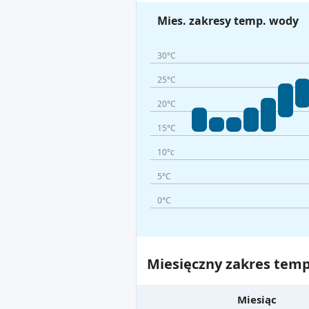
Mies. zakresy temp. wody
30°C
25°C
20°C
15°C
10°c
5°C
0°C
Miesięczny zakres temp
Miesiąc