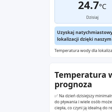
24.7
°C
Dzisiaj
Uzyskaj natychmiastowy 
lokalizacji dzięki naszy
Temperatura wody dla lokaliz
Temperatura w
prognoza
✅ Na dzień dzisiejszy minima
do pływania i wiele osób moż
ciepła, co czyni ją idealną d