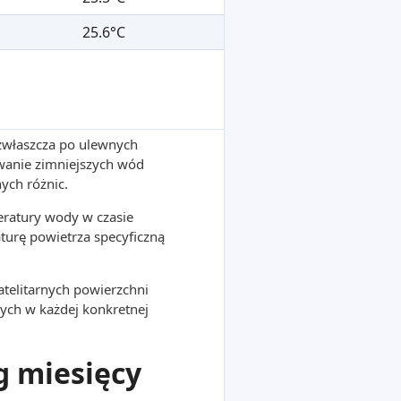
25.6°C
 zwłaszcza po ulewnych
wanie zimniejszych wód
ych różnic.
ratury wody w czasie
turę powietrza specyficzną
atelitarnych powierzchni
ych w każdej konkretnej
g miesięcy