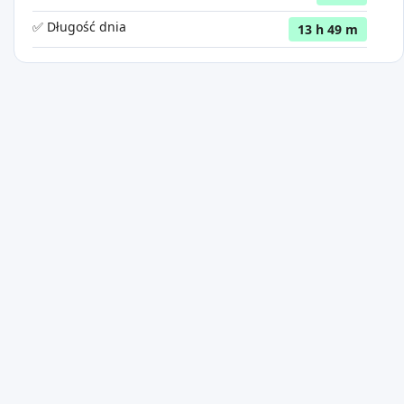
✅ Długość dnia
13 h 49 m