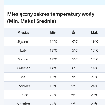
Miesięczny zakres temperatury wody
(Min, Maks i Średnia)
Miesiąc
Min
Śr
Mak
Styczeń
14°C
16°C
19°C
Luty
13°C
15°C
17°C
Marzec
13°C
15°C
17°C
Kwiecień
14°C
16°C
18°C
Maj
16°C
19°C
22°C
Czerwiec
19°C
22°C
26°C
Lipiec
22°C
25°C
29°C
Sierpień
24°C
27°C
29°C