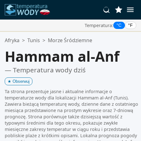
Temperatura:
°C
°F
Twoje Ulubione Lokalizacje:
Afryka
>
Tunis
>
Morze Śródziemne
Twoja lista ulubionych jest pusta.
Hammam al-Anf
— Temperatura wody dziś
★
Obserwuj
Ta strona prezentuje jasne i aktualne informacje o
temperaturze wody dla lokalizacji Hammam al-Anf (Tunis).
Zawiera bieżącą temperaturę wody, dzienne dane z ostatniego
miesiąca przedstawione na prostym wykresie oraz 7-dniową
prognozę. Strona porównuje także dzisiejszą wartość z
typowymi średnimi dla tego okresu, pokazuje zwykłe
miesięczne zakresy temperatur w ciągu roku i przedstawia
pobliskie plaże z krótkimi opisami. Lokalna prognoza pogody