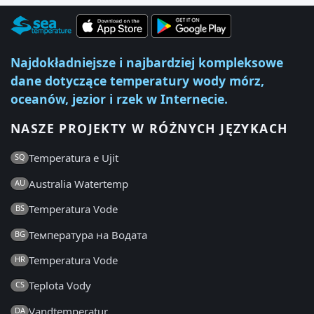
Najdokładniejsze i najbardziej kompleksowe
dane dotyczące temperatury wody mórz,
oceanów, jezior i rzek w Internecie.
NASZE PROJEKTY W RÓŻNYCH JĘZYKACH
Temperatura e Ujit
SQ
Australia Watertemp
AU
Temperatura Vode
BS
Температура на Водата
BG
Temperatura Vode
HR
Teplota Vody
CS
Vandtemperatur
DA