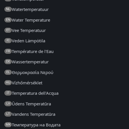
Watertemperatuur
NL
Water Temperature
EN
Vee Temperatuur
ET
Veden Lämpötila
FI
Température de l'Eau
FR
Wassertemperatur
DE
Θερμοκρασία Νερού
EL
Vízhőmérséklet
HU
Temperatura dell'Acqua
IT
Ūdens Temperatūra
LV
Vandens Temperatūra
LT
Температура на Водата
MK