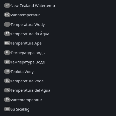
New Zealand Watertemp
NZ
Vanntemperatur
NO
Temperatura Wody
PL
Temperatura da Água
PT
Temperatura Apei
RO
Температура воды
RU
Температура Воде
SR
Teplota Vody
SK
Temperatura Vode
SL
Temperatura del Agua
ES
Vattentemperatur
SV
Su Sıcaklığı
TR