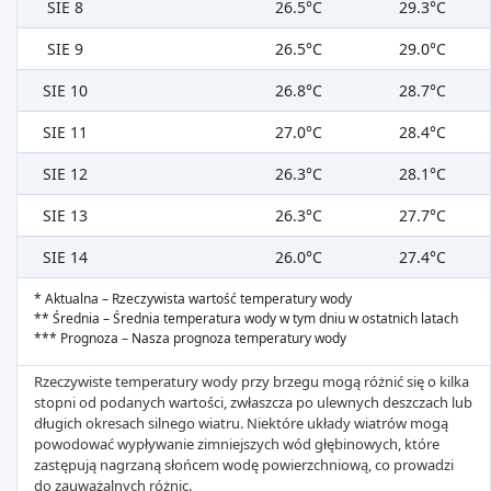
SIE 8
26.5°C
29.3°C
SIE 9
26.5°C
29.0°C
SIE 10
26.8°C
28.7°C
SIE 11
27.0°C
28.4°C
SIE 12
26.3°C
28.1°C
SIE 13
26.3°C
27.7°C
SIE 14
26.0°C
27.4°C
* Aktualna – Rzeczywista wartość temperatury wody
** Średnia – Średnia temperatura wody w tym dniu w ostatnich latach
*** Prognoza – Nasza prognoza temperatury wody
Rzeczywiste temperatury wody przy brzegu mogą różnić się o kilka
stopni od podanych wartości, zwłaszcza po ulewnych deszczach lub
długich okresach silnego wiatru. Niektóre układy wiatrów mogą
powodować wypływanie zimniejszych wód głębinowych, które
zastępują nagrzaną słońcem wodę powierzchniową, co prowadzi
do zauważalnych różnic.