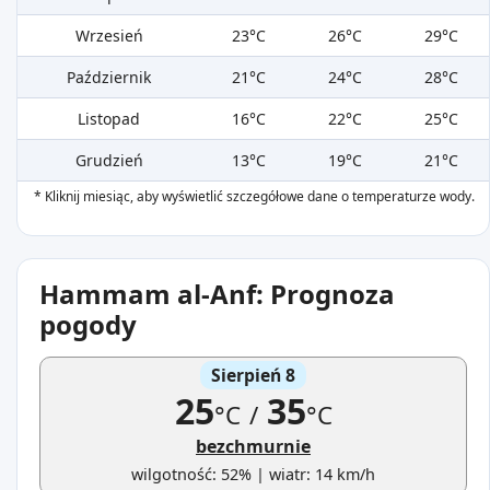
Wrzesień
23°C
26°C
29°C
Październik
21°C
24°C
28°C
Listopad
16°C
22°C
25°C
Grudzień
13°C
19°C
21°C
* Kliknij miesiąc, aby wyświetlić szczegółowe dane o temperaturze wody.
Hammam al-Anf: Prognoza
pogody
Sierpień 8
25
35
°C
/
°C
bezchmurnie
wilgotność: 52% | wiatr: 14 km/h