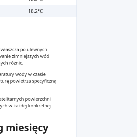
18.2°C
 zwłaszcza po ulewnych
wanie zimniejszych wód
ych różnic.
ratury wody w czasie
turę powietrza specyficzną
atelitarnych powierzchni
ych w każdej konkretnej
g miesięcy