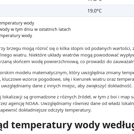
19.0°C
 temperatury wody
wody w tym dniu w ostatnich latach
emperatury wody
zy brzegu mogą różnić się o kilka stopni od podanych wartości,
 silnego wiatru. Niektóre układy wiatrów mogą powodować wypły
grzaną słońcem wodę powierzchniową, co prowadzi do zauważaln
utorskim modelu matematycznym, który uwzględnia zmiany tempe
, kluczowe wzorce pogodowe, siłę i kierunek wiatru oraz tempera
uwzględniamy dane z innych miejsc, aby zwiększyć dokładność.
 lokalizacji są gromadzone z różnych źródeł, w tym z boi i map s
rzez agencję NOAA. Uwzględniamy również dane od władz lokaln
 zapewnić dokładniejsze odczyty temperatury.
ąd temperatury wody wedłu