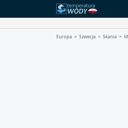
Twoje Ulubione Lokalizacje:
Europa
>
Szwecja
>
Skania
>
M
Twoja lista ulubionych jest pusta.