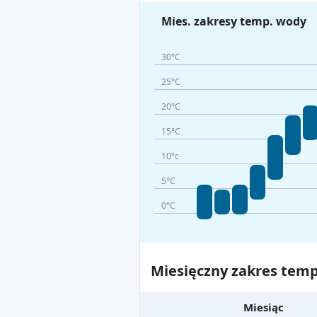
Mies. zakresy temp. wody
30°C
25°C
20°C
15°C
10°c
5°C
0°C
Miesięczny zakres temp
Miesiąc