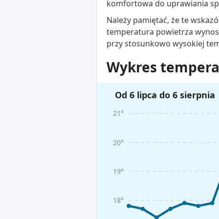
komfortowa do uprawiania spo
Należy pamiętać, że te wskazó
temperatura powietrza wynosi
przy stosunkowo wysokiej te
Wykres temperat
Od 6 lipca do 6 sierpnia
21°
20°
19°
18°