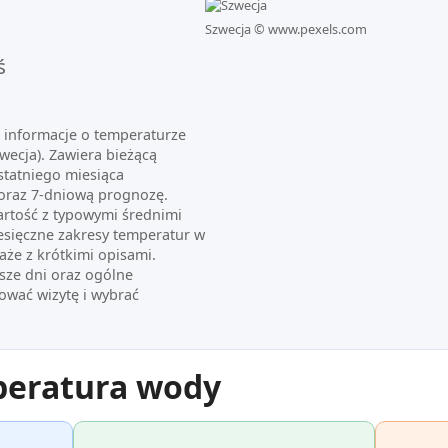
Szwecja ©
www.pexels.com
ś
e informacje o temperaturze
zwecja). Zawiera bieżącą
statniego miesiąca
oraz 7-dniową prognozę.
artość z typowymi średnimi
esięczne zakresy temperatur w
aże z krótkimi opisami.
sze dni oraz ogólne
ować wizytę i wybrać
peratura wody