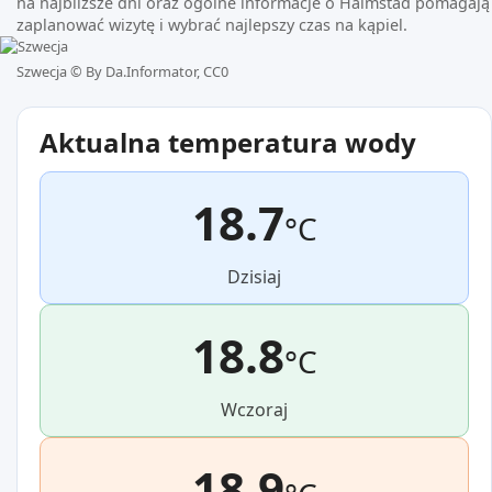
na najbliższe dni oraz ogólne informacje o Halmstad pomagają
zaplanować wizytę i wybrać najlepszy czas na kąpiel.
Szwecja ©
By Da.Informator, CC0
Aktualna temperatura wody
18.7
°C
Dzisiaj
18.8
°C
Wczoraj
18.9