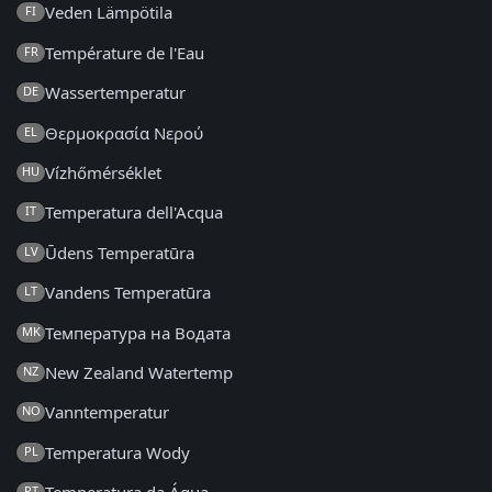
Veden Lämpötila
FI
Température de l'Eau
FR
Wassertemperatur
DE
Θερμοκρασία Νερού
EL
Vízhőmérséklet
HU
Temperatura dell'Acqua
IT
Ūdens Temperatūra
LV
Vandens Temperatūra
LT
Температура на Водата
MK
New Zealand Watertemp
NZ
Vanntemperatur
NO
Temperatura Wody
PL
PT