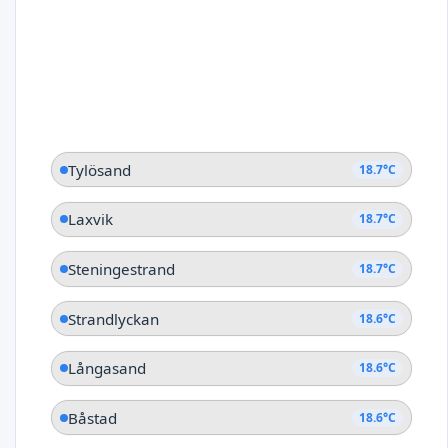
Tylösand
18.7°C
Laxvik
18.7°C
Steningestrand
18.7°C
Strandlyckan
18.6°C
Långasand
18.6°C
Båstad
18.6°C