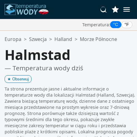
Temperatura:
°C
°F
Twoje Ulubione Lokalizacje:
Europa
>
Szwecja
>
Halland
>
Morze Północne
Twoja lista ulubionych jest pusta.
Halmstad
— Temperatura wody dziś
★
Obserwuj
Ta strona prezentuje jasne i aktualne informacje o
temperaturze wody dla lokalizacji Halmstad (Halland, Szwecja).
Zawiera bieżącą temperaturę wody, dzienne dane z ostatniego
miesiąca przedstawione na prostym wykresie oraz 7-dniową
prognozę. Strona porównuje także dzisiejszą wartość z
typowymi średnimi dla tego okresu, pokazuje zwykłe
miesięczne zakresy temperatur w ciągu roku i przedstawia
pobliskie plaże z krótkimi opisami. Lokalna prognoza pogody