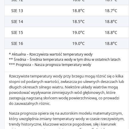
SIE 13
18.8°C
18.7°C
SIE 14
18.5°C
18.8°C
SIE 15
19.0°C
18.8°C
SIE 16
19.0°C
18.8°C
* Aktualna – Rzeczywista wartość temperatury wody
** Średnia – Średnia temperatura wody w tym dniu w ostatnich latach
*** Prognoza – Nasza prognoza temperatury wody
Rzeczywiste temperatury wody przy brzegu mogą różnić się o kilka
stopni od podanych wartości, zwłaszcza po ulewnych deszczach lub
długich okresach silnego wiatru. Niektóre układy wiatrów mogą
powodować wypływanie zimniejszych wód głębinowych, które
zastępują nagrzaną słońcem wodę powierzchniową, co prowadzi
do zauważalnych różnic.
Nasza prognoza opiera się na autorskim modelu matematycznym,
który uwzględnia zmiany temperatury wody w czasie rzeczywistym,
trendy historyczne, kluczowe wzorce pogodowe, siłę i kierunek