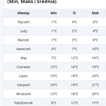
(Min, Maks i Średnia)
Miesiąc
Min
Śr
Mak
Styczeń
-1°C
4°C
6°C
Luty
-1°C
2°C
4°C
Marzec
-1°C
3°C
6°C
Kwiecień
3°C
7°C
10°C
Maj
7°C
12°C
16°C
Czerwiec
12°C
16°C
19°C
Lipiec
15°C
19°C
23°C
Sierpień
16°C
19°C
21°C
Wrzesień
12°C
16°C
20°C
Październik
8°C
12°C
17°C