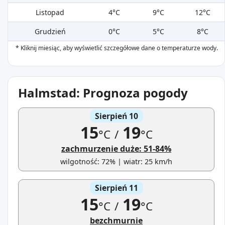
Listopad
4°C
9°C
12°C
Grudzień
0°C
5°C
8°C
* Kliknij miesiąc, aby wyświetlić szczegółowe dane o temperaturze wody.
Halmstad: Prognoza pogody
Sierpień 10
15
19
°C
/
°C
zachmurzenie duże: 51-84%
wilgotność: 72% | wiatr: 25 km/h
Sierpień 11
15
19
°C
/
°C
bezchmurnie