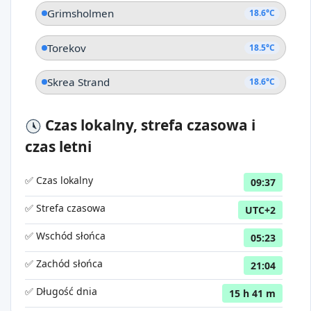
Grimsholmen
18.6°C
Torekov
18.5°C
Skrea Strand
18.6°C
Czas lokalny, strefa czasowa i
czas letni
✅ Czas lokalny
09:37
✅ Strefa czasowa
UTC+2
✅ Wschód słońca
05:23
✅ Zachód słońca
21:04
✅ Długość dnia
15 h 41 m