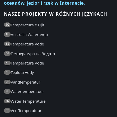
oceanów, jezior i rzek w Internecie.
NASZE PROJEKTY W RÓŻNYCH JĘZYKACH
Temperatura e Ujit
SQ
Australia Watertemp
AU
Temperatura Vode
BS
Температура на Водата
BG
Temperatura Vode
HR
Teplota Vody
CS
Vandtemperatur
DA
Watertemperatuur
NL
Water Temperature
EN
Vee Temperatuur
ET