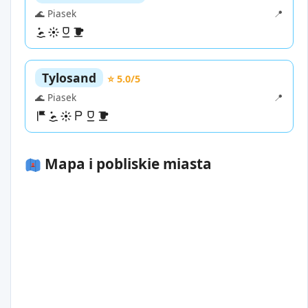
🌊 Piasek
📍
Tylosand
⭐ 5.0/5
🌊 Piasek
📍
Mapa i pobliskie miasta