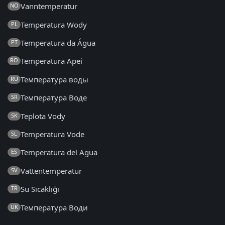
Vanntemperatur
NO
Temperatura Wody
PL
Temperatura da Água
PT
Temperatura Apei
RO
Температура воды
RU
Температура Воде
SR
Teplota Vody
SK
Temperatura Vode
SL
Temperatura del Agua
ES
Vattentemperatur
SV
Su Sıcaklığı
TR
Температура Води
UK