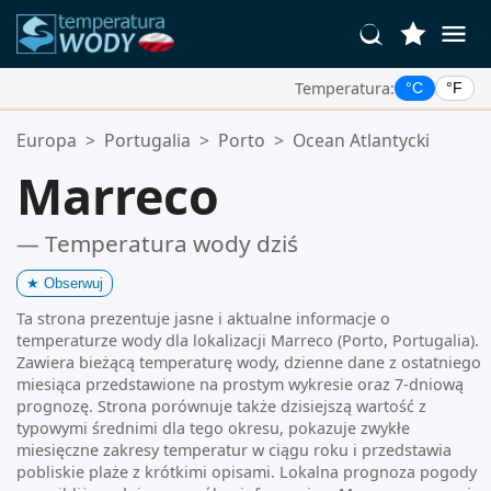
Temperatura:
°C
°F
Twoje Ulubione Lokalizacje:
Europa
>
Portugalia
>
Porto
>
Ocean Atlantycki
Twoja lista ulubionych jest pusta.
Marreco
— Temperatura wody dziś
★
Obserwuj
Ta strona prezentuje jasne i aktualne informacje o
temperaturze wody dla lokalizacji Marreco (Porto, Portugalia).
Zawiera bieżącą temperaturę wody, dzienne dane z ostatniego
miesiąca przedstawione na prostym wykresie oraz 7-dniową
prognozę. Strona porównuje także dzisiejszą wartość z
typowymi średnimi dla tego okresu, pokazuje zwykłe
miesięczne zakresy temperatur w ciągu roku i przedstawia
pobliskie plaże z krótkimi opisami. Lokalna prognoza pogody