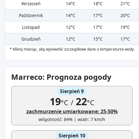
Wrzesień
14°C
18°C
21°C
Październik
14°C
17°C
20°C
Listopad
12°C
17°C
19°C
Grudzień
12°C
15°C
17°C
* Kliknij miesiąc, aby wyświetlić szczegółowe dane o temperaturze wody.
Marreco: Prognoza pogody
Sierpień 9
19
22
°C
/
°C
zachmurzenie umiarkowane: 25-50%
wilgotność: 84% | wiatr: 7 km/h
Sierpień 10