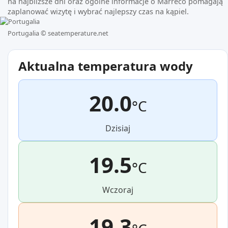
na najbliższe dni oraz ogólne informacje o Marreco pomagają
zaplanować wizytę i wybrać najlepszy czas na kąpiel.
Portugalia ©
seatemperature.net
Aktualna temperatura wody
20.0
°C
Dzisiaj
19.5
°C
Wczoraj
19.3