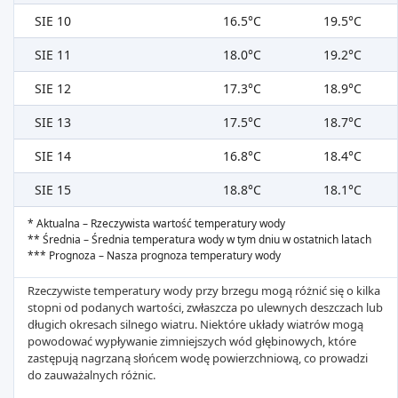
SIE 10
16.5°C
19.5°C
SIE 11
18.0°C
19.2°C
SIE 12
17.3°C
18.9°C
SIE 13
17.5°C
18.7°C
SIE 14
16.8°C
18.4°C
SIE 15
18.8°C
18.1°C
* Aktualna – Rzeczywista wartość temperatury wody
** Średnia – Średnia temperatura wody w tym dniu w ostatnich latach
*** Prognoza – Nasza prognoza temperatury wody
Rzeczywiste temperatury wody przy brzegu mogą różnić się o kilka
stopni od podanych wartości, zwłaszcza po ulewnych deszczach lub
długich okresach silnego wiatru. Niektóre układy wiatrów mogą
powodować wypływanie zimniejszych wód głębinowych, które
zastępują nagrzaną słońcem wodę powierzchniową, co prowadzi
do zauważalnych różnic.