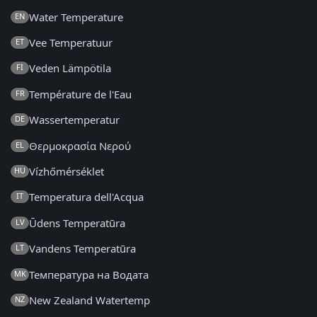
Water Temperature
EN
Vee Temperatuur
ET
Veden Lämpötila
FI
Température de l'Eau
FR
Wassertemperatur
DE
Θερμοκρασία Νερού
EL
Vízhőmérséklet
HU
Temperatura dell'Acqua
IT
Ūdens Temperatūra
LV
Vandens Temperatūra
LT
Температура на Водата
MK
New Zealand Watertemp
NZ