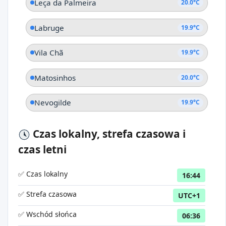
Leça da Palmeira
20.0°C
Labruge
19.9°C
Vila Chã
19.9°C
Matosinhos
20.0°C
Nevogilde
19.9°C
Czas lokalny, strefa czasowa i
czas letni
✅ Czas lokalny
16:44
✅ Strefa czasowa
UTC+1
✅ Wschód słońca
06:36