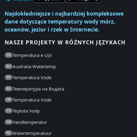
Najdokładniejsze i najbardziej kompleksowe
dane dotyczące temperatury wody mórz,
oceanów, jezior i rzek w Internecie.
NASZE PROJEKTY W RÓŻNYCH JĘZYKACH
Temperatura e Ujit
SQ
Australia Watertemp
AU
Temperatura Vode
BS
Температура на Водата
BG
Temperatura Vode
HR
Teplota Vody
CS
Vandtemperatur
DA
Watertemperatuur
NL