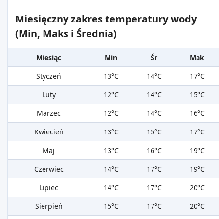
Miesięczny zakres temperatury wody
(Min, Maks i Średnia)
Miesiąc
Min
Śr
Mak
Styczeń
13°C
14°C
17°C
Luty
12°C
14°C
15°C
Marzec
12°C
14°C
16°C
Kwiecień
13°C
15°C
17°C
Maj
13°C
16°C
19°C
Czerwiec
14°C
17°C
19°C
Lipiec
14°C
17°C
20°C
Sierpień
15°C
17°C
20°C