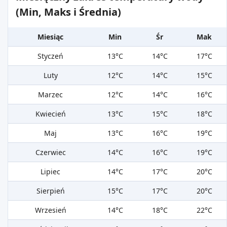
(Min, Maks i Średnia)
Miesiąc
Min
Śr
Mak
Styczeń
13°C
14°C
17°C
Luty
12°C
14°C
15°C
Marzec
12°C
14°C
16°C
Kwiecień
13°C
15°C
18°C
Maj
13°C
16°C
19°C
Czerwiec
14°C
16°C
19°C
Lipiec
14°C
17°C
20°C
Sierpień
15°C
17°C
20°C
Wrzesień
14°C
18°C
22°C