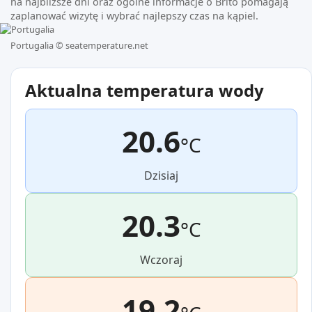
na najbliższe dni oraz ogólne informacje o Brito pomagają
zaplanować wizytę i wybrać najlepszy czas na kąpiel.
Portugalia ©
seatemperature.net
Aktualna temperatura wody
20.6
°C
Dzisiaj
20.3
°C
Wczoraj
19.2