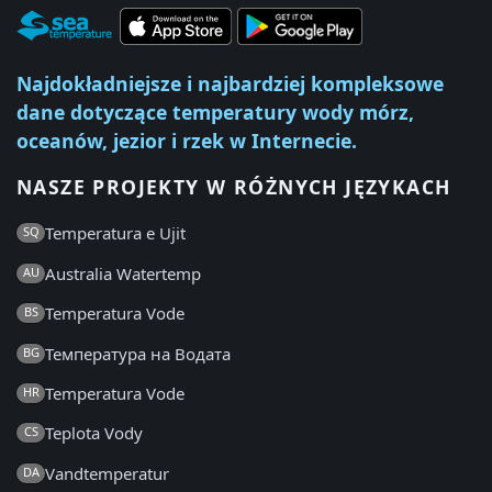
Najdokładniejsze i najbardziej kompleksowe
dane dotyczące temperatury wody mórz,
oceanów, jezior i rzek w Internecie.
NASZE PROJEKTY W RÓŻNYCH JĘZYKACH
Temperatura e Ujit
SQ
Australia Watertemp
AU
Temperatura Vode
BS
Температура на Водата
BG
Temperatura Vode
HR
Teplota Vody
CS
Vandtemperatur
DA