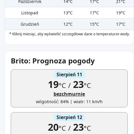
Październik
14°C
17°C
21°C
Listopad
13°C
17°C
19°C
Grudzień
12°C
15°C
17°C
* Kliknij miesiąc, aby wyświetlić szczegółowe dane o temperaturze wody.
Brito: Prognoza pogody
Sierpień 11
19
23
°C
/
°C
bezchmurnie
wilgotność: 84% | wiatr: 11 km/h
Sierpień 12
20
23
°C
/
°C