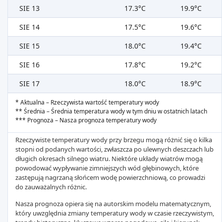
SIE 13
17.3°C
19.9°C
SIE 14
17.5°C
19.6°C
SIE 15
18.0°C
19.4°C
SIE 16
17.8°C
19.2°C
SIE 17
18.0°C
18.9°C
* Aktualna – Rzeczywista wartość temperatury wody
** Średnia – Średnia temperatura wody w tym dniu w ostatnich latach
*** Prognoza – Nasza prognoza temperatury wody
Rzeczywiste temperatury wody przy brzegu mogą różnić się o kilka
stopni od podanych wartości, zwłaszcza po ulewnych deszczach lub
długich okresach silnego wiatru. Niektóre układy wiatrów mogą
powodować wypływanie zimniejszych wód głębinowych, które
zastępują nagrzaną słońcem wodę powierzchniową, co prowadzi
do zauważalnych różnic.
Nasza prognoza opiera się na autorskim modelu matematycznym,
który uwzględnia zmiany temperatury wody w czasie rzeczywistym,