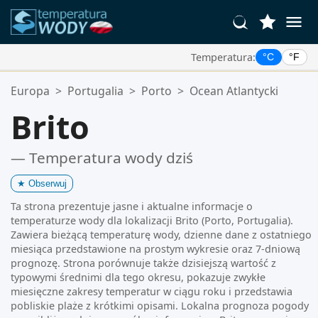
Temperatura:
°C
°F
Twoje Ulubione Lokalizacje:
Europa
>
Portugalia
>
Porto
>
Ocean Atlantycki
Twoja lista ulubionych jest pusta.
Brito
— Temperatura wody dziś
★
Obserwuj
Ta strona prezentuje jasne i aktualne informacje o
temperaturze wody dla lokalizacji Brito (Porto, Portugalia).
Zawiera bieżącą temperaturę wody, dzienne dane z ostatniego
miesiąca przedstawione na prostym wykresie oraz 7-dniową
prognozę. Strona porównuje także dzisiejszą wartość z
typowymi średnimi dla tego okresu, pokazuje zwykłe
miesięczne zakresy temperatur w ciągu roku i przedstawia
pobliskie plaże z krótkimi opisami. Lokalna prognoza pogody