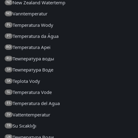
New Zealand Watertemp
NZ
Vanntemperatur
NO
Temperatura Wody
PL
Temperatura da Água
PT
Temperatura Apei
RO
Температура воды
RU
Температура Воде
SR
Teplota Vody
SK
Temperatura Vode
SL
Temperatura del Agua
ES
Vattentemperatur
SV
Su Sıcaklığı
TR
Температура Води
UK