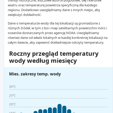
trendy historyczne, kluczowe wzorce pogodowe, siłę i kierunek
wiatru oraz temperaturę powietrza specyficzną dla każdego
regionu. Dodatkowo uwzględniamy dane z innych miejsc, aby
zwiększyć dokładność.
Dane o temperaturze wody dla tej lokalizacji są gromadzone z
różnych źródeł, w tym z boi i map satelitarnych powierzchni mórz i
oceanów dostarczanych przez agencję NOAA. Uwzględniamy
również dane od władz lokalnych w każdej konkretnej lokalizacji na
całym świecie, aby zapewnić dokładniejsze odczyty temperatury.
Roczny przegląd temperatury
wody według miesięcy
Mies. zakresy temp. wody
30°C
25°C
20°C