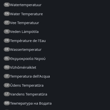
Watertemperatuur
NL
Water Temperature
EN
Vee Temperatuur
ET
Veden Lämpötila
FI
Température de l'Eau
FR
Wassertemperatur
DE
Θερμοκρασία Νερού
EL
Vízhőmérséklet
HU
Temperatura dell'Acqua
IT
Ūdens Temperatūra
LV
Vandens Temperatūra
LT
Температура на Водата
MK