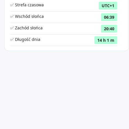
✅ Strefa czasowa
UTC+1
✅ Wschód słońca
06:39
✅ Zachód słońca
20:40
✅ Długość dnia
14 h 1 m