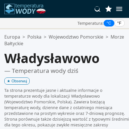
Temperatura:
°C
°F
Twoje Ulubione Lokalizacje:
Europa
>
Polska
>
Wojewodztwo Pomorskie
>
Morze
Twoja lista ulubionych jest pusta.
Bałtyckie
Władysławowo
— Temperatura wody dziś
★
Obserwuj
Ta strona prezentuje jasne i aktualne informacje o
temperaturze wody dla lokalizacji Władysławowo
(Wojewodztwo Pomorskie, Polska). Zawiera bieżącą
temperaturę wody, dzienne dane z ostatniego miesiąca
przedstawione na prostym wykresie oraz 7-dniową prognozę.
Strona porównuje także dzisiejszą wartość z typowymi średnimi
dla tego okresu, pokazuje zwykłe miesięczne zakresy