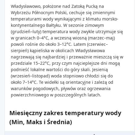
Władysławowo, położone nad Zatoką Pucką na
Wybrzeżu Północnym Polski, cechuje się zmiennymi
temperaturami wody wynikającymi z klimatu morsko-
kontynentalnego Bałtyku. W sezonie zimowym
(grudzień–luty) temperatura wody zwykle utrzymuje się
w granicach 0–4°C, a wczesną wiosną (marzec–maj)
powoli rośnie do około 3–12°C. Latem (czerwiec–
sierpień) kąpieliska w okolicach Władysławowa
nagrzewają się najbardziej i przeważnie mieszczą się w
przedziale 15–22°C, przy czym najcieplejsze dni mogą
podnieść lokalne wartości do góry skali. Jesienią
(wrzesień–listopad) woda stopniowo chłodzi się do
około 7–14°C. Te widełki są orientacyjne i zależą od
warunków pogodowych, pływów oraz ogrzewania
powierzchniowego w poszczególnych latach.
Miesięczny zakres temperatury wody
(Min, Maks i Średnia)