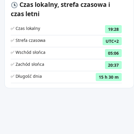
Czas lokalny, strefa czasowa i
czas letni
✅ Czas lokalny
19:28
✅ Strefa czasowa
UTC+2
✅ Wschód słońca
05:06
✅ Zachód słońca
20:37
✅ Długość dnia
15 h 30 m