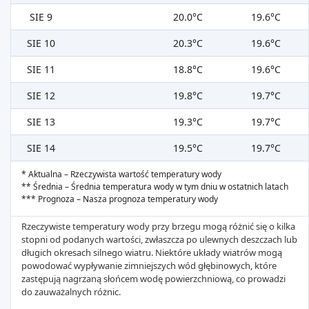
SIE 9
20.0°C
19.6°C
SIE 10
20.3°C
19.6°C
SIE 11
18.8°C
19.6°C
SIE 12
19.8°C
19.7°C
SIE 13
19.3°C
19.7°C
SIE 14
19.5°C
19.7°C
* Aktualna – Rzeczywista wartość temperatury wody
** Średnia – Średnia temperatura wody w tym dniu w ostatnich latach
*** Prognoza – Nasza prognoza temperatury wody
Rzeczywiste temperatury wody przy brzegu mogą różnić się o kilka
stopni od podanych wartości, zwłaszcza po ulewnych deszczach lub
długich okresach silnego wiatru. Niektóre układy wiatrów mogą
powodować wypływanie zimniejszych wód głębinowych, które
zastępują nagrzaną słońcem wodę powierzchniową, co prowadzi
do zauważalnych różnic.