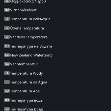
Θερμοκρασία Νερού
EL
Vízhőmérséklet
HU
Temperatura dell'Acqua
IT
Ūdens Temperatūra
LV
Vandens Temperatūra
LT
Температура на Водата
MK
New Zealand Watertemp
NZ
Vanntemperatur
NO
Temperatura Wody
PL
Temperatura da Água
PT
Temperatura Apei
RO
Температура воды
RU
Температура Воде
SR