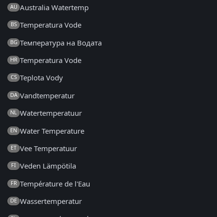
Australia Watertemp
AU
Temperatura Vode
BS
Температура на Водата
BG
Temperatura Vode
HR
Teplota Vody
CS
Vandtemperatur
DA
Watertemperatuur
NL
Water Temperature
EN
Vee Temperatuur
ET
Veden Lämpötila
FI
Température de l'Eau
FR
Wassertemperatur
DE