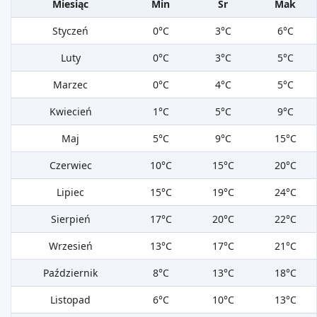
Miesiąc
Min
Śr
Mak
Styczeń
0°C
3°C
6°C
Luty
0°C
3°C
5°C
Marzec
0°C
4°C
5°C
Kwiecień
1°C
5°C
9°C
Maj
5°C
9°C
15°C
Czerwiec
10°C
15°C
20°C
Lipiec
15°C
19°C
24°C
Sierpień
17°C
20°C
22°C
Wrzesień
13°C
17°C
21°C
Październik
8°C
13°C
18°C
Listopad
6°C
10°C
13°C