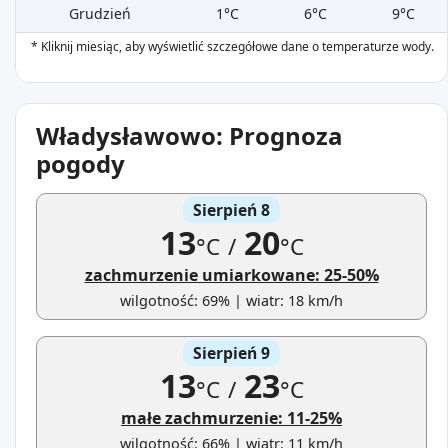
Grudzień
1°C
6°C
9°C
* Kliknij miesiąc, aby wyświetlić szczegółowe dane o temperaturze wody.
Władysławowo: Prognoza
pogody
Sierpień 8
13
20
°C
/
°C
zachmurzenie umiarkowane: 25-50%
wilgotność: 69% | wiatr: 18 km/h
Sierpień 9
13
23
°C
/
°C
małe zachmurzenie: 11-25%
wilgotność: 66% | wiatr: 11 km/h