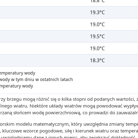
18.8°C
19.3°C
19.0°C
19.5°C
19.0°C
18.3°C
 temperatury wody
wody w tym dniu w ostatnich latach
emperatury wody
zy brzegu mogą różnić się o kilka stopni od podanych wartości,
 silnego wiatru. Niektóre układy wiatrów mogą powodować wypły
grzaną słońcem wodę powierzchniową, co prowadzi do zauważaln
utorskim modelu matematycznym, który uwzględnia zmiany tempe
, kluczowe wzorce pogodowe, siłę i kierunek wiatru oraz tempera
uwzględniamy dane z innych miejsc, aby zwiększyć dokładność.