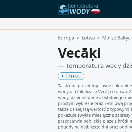
Twoje Ulubione Lokalizacje:
Europa
>
Łotwa
>
Morze Bałtyc
Twoja lista ulubionych jest pusta.
Vecāķi
— Temperatura wody dzi
★
Obserwuj
Ta strona prezentuje jasne i aktualn
wody dla lokalizacji Vecāķi (Łotwa).
wody, dzienne dane z ostatniego mi
prostym wykresie oraz 7-dniową pr
także dzisiejszą wartość z typowymi 
pokazuje zwykłe miesięczne zakresy 
przedstawia pobliskie plaże z krótk
pogody na najbliższe dni oraz ogóln