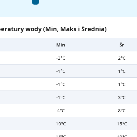
eratury wody (Min, Maks i Średnia)
Min
Śr
-2°C
2°C
-1°C
1°C
-1°C
1°C
-1°C
3°C
4°C
8°C
10°C
15°C
16°C
19°C