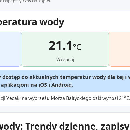
 najlepszy czas na kąpiel.
peratura wody
21.1
°C
Wczoraj
dostęp do aktualnych temperatur wody dla tej i 
m aplikacjom na
iOS
i
Android
.
cji Vecāķi na wybrzeżu Morza Bałtyckiego dziś wynosi 21°C
ody: Trendy dzienne, zapisy 