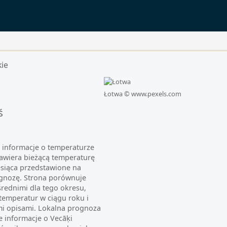
kie
Łotwa ©
www.pexels.com
ś
e informacje o temperaturze
 Zawiera bieżącą temperaturę
esiąca przedstawione na
ognozę. Strona porównuje
średnimi dla tego okresu,
temperatur w ciągu roku i
imi opisami. Lokalna prognoza
e informacje o Vecāķi