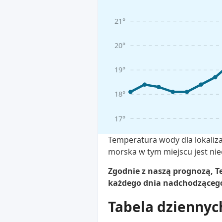
21°
20°
19°
18°
17°
Temperatura wody dla lokaliza
morska w tym miejscu jest niec
Zgodnie z naszą prognozą, Te
każdego dnia nadchodzącego 
Tabela dziennyc