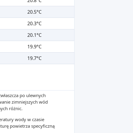
20.8°C
20.5°C
20.3°C
20.1°C
19.9°C
19.7°C
 zwłaszcza po ulewnych
wanie zimniejszych wód
ych różnic.
ratury wody w czasie
turę powietrza specyficzną