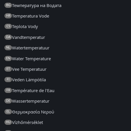
Температура на Водата
BG
Temperatura Vode
HR
Teplota Vody
CS
Vandtemperatur
DA
Watertemperatuur
NL
Water Temperature
EN
Vee Temperatuur
ET
Veden Lämpötila
FI
Température de l'Eau
FR
Wassertemperatur
DE
Θερμοκρασία Νερού
EL
Vízhőmérséklet
HU