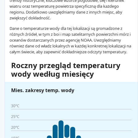
trendy historyczne, kluczowe wzorce pogodowe, siłę i kierunek
wiatru oraz temperaturę powietrza specyficzną dla każdego
regionu. Dodatkowo uwzględniamy dane z innych miejsc, aby
zwiększyć dokładność.
Dane o temperaturze wody dla tej lokalizacji są gromadzone z
różnych źródeł, w tym z boi i map satelitarnych powierzchni mórz i
oceanów dostarczanych przez agencję NOAA. Uwzględniamy
również dane od władz lokalnych w każdej konkretnej lokalizacji na
całym świecie, aby zapewnić dokładniejsze odczyty temperatury.
Roczny przegląd temperatury
wody według miesięcy
Mies. zakresy temp. wody
30°C
25°C
20°C