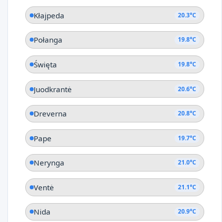
Kłajpeda
20.3°C
Połanga
19.8°C
Święta
19.8°C
Juodkrantė
20.6°C
Dreverna
20.8°C
Pape
19.7°C
Nerynga
21.0°C
Ventė
21.1°C
Nida
20.9°C