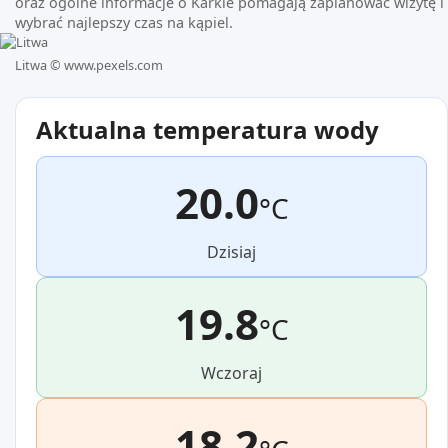
oraz ogólne informacje o Karklė pomagają zaplanować wizytę i
wybrać najlepszy czas na kąpiel.
Litwa ©
www.pexels.com
Aktualna temperatura wody
20.0
°C
Dzisiaj
19.8
°C
Wczoraj
18.2