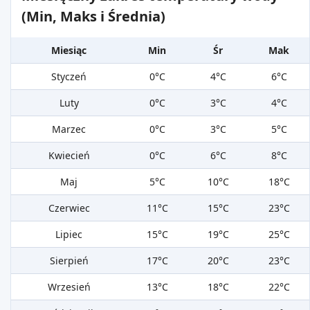
(Min, Maks i Średnia)
Miesiąc
Min
Śr
Mak
Styczeń
0°C
4°C
6°C
Luty
0°C
3°C
4°C
Marzec
0°C
3°C
5°C
Kwiecień
0°C
6°C
8°C
Maj
5°C
10°C
18°C
Czerwiec
11°C
15°C
23°C
Lipiec
15°C
19°C
25°C
Sierpień
17°C
20°C
23°C
Wrzesień
13°C
18°C
22°C