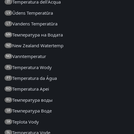
Temperatura dell'Acqua
IT
Ūdens Temperatūra
LV
Vandens Temperatūra
LT
Температура на Водата
MK
New Zealand Watertemp
NZ
Vanntemperatur
NO
Temperatura Wody
PL
Temperatura da Água
PT
Temperatura Apei
RO
Температура воды
RU
Температура Воде
SR
Teplota Vody
SK
Temperatura Vode
SL