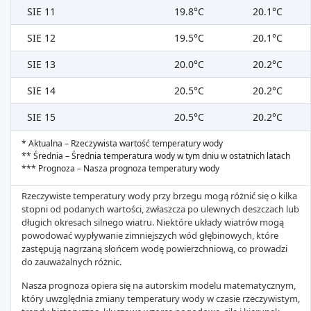
SIE 11
19.8°C
20.1°C
SIE 12
19.5°C
20.1°C
SIE 13
20.0°C
20.2°C
SIE 14
20.5°C
20.2°C
SIE 15
20.5°C
20.2°C
* Aktualna – Rzeczywista wartość temperatury wody
** Średnia – Średnia temperatura wody w tym dniu w ostatnich latach
*** Prognoza – Nasza prognoza temperatury wody
Rzeczywiste temperatury wody przy brzegu mogą różnić się o kilka
stopni od podanych wartości, zwłaszcza po ulewnych deszczach lub
długich okresach silnego wiatru. Niektóre układy wiatrów mogą
powodować wypływanie zimniejszych wód głębinowych, które
zastępują nagrzaną słońcem wodę powierzchniową, co prowadzi
do zauważalnych różnic.
Nasza prognoza opiera się na autorskim modelu matematycznym,
który uwzględnia zmiany temperatury wody w czasie rzeczywistym,