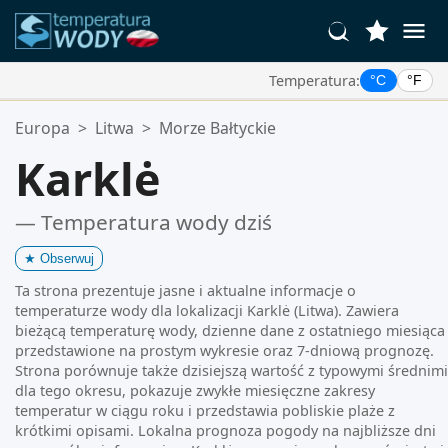
Temperatura:
°C
°F
Twoje Ulubione Lokalizacje:
Europa
>
Litwa
>
Morze Bałtyckie
Twoja lista ulubionych jest pusta.
Karklė
— Temperatura wody dziś
★
Obserwuj
Ta strona prezentuje jasne i aktualne informacje o
temperaturze wody dla lokalizacji Karklė (Litwa). Zawiera
bieżącą temperaturę wody, dzienne dane z ostatniego miesiąca
przedstawione na prostym wykresie oraz 7-dniową prognozę.
Strona porównuje także dzisiejszą wartość z typowymi średnimi
dla tego okresu, pokazuje zwykłe miesięczne zakresy
temperatur w ciągu roku i przedstawia pobliskie plaże z
krótkimi opisami. Lokalna prognoza pogody na najbliższe dni