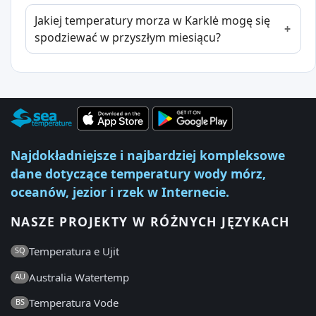
Jakiej temperatury morza w Karklė mogę się
spodziewać w przyszłym miesiącu?
Najdokładniejsze i najbardziej kompleksowe
dane dotyczące temperatury wody mórz,
oceanów, jezior i rzek w Internecie.
NASZE PROJEKTY W RÓŻNYCH JĘZYKACH
Temperatura e Ujit
SQ
Australia Watertemp
AU
Temperatura Vode
BS