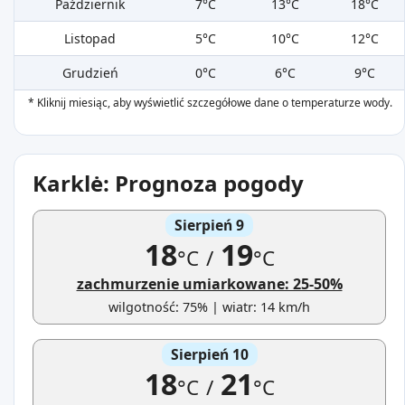
Październik
7°C
13°C
18°C
Listopad
5°C
10°C
12°C
Grudzień
0°C
6°C
9°C
* Kliknij miesiąc, aby wyświetlić szczegółowe dane o temperaturze wody.
Karklė: Prognoza pogody
Sierpień 9
18
19
°C
/
°C
zachmurzenie umiarkowane: 25-50%
wilgotność: 75% | wiatr: 14 km/h
Sierpień 10
18
21
°C
/
°C