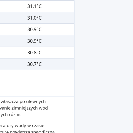
31.1°C
31.0°C
30.9°C
30.9°C
30.8°C
30.7°C
 zwłaszcza po ulewnych
wanie zimniejszych wód
ych różnic.
ratury wody w czasie
turę powietrza specyficzną