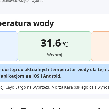
aplanować wizytę i wybrać
peratura wody
31.6
°C
Wczoraj
dostęp do aktualnych temperatur wody dla tej i 
m aplikacjom na
iOS
i
Android
.
cji Cayo Largo na wybrzeżu Morza Karaibskiego dziś wynos