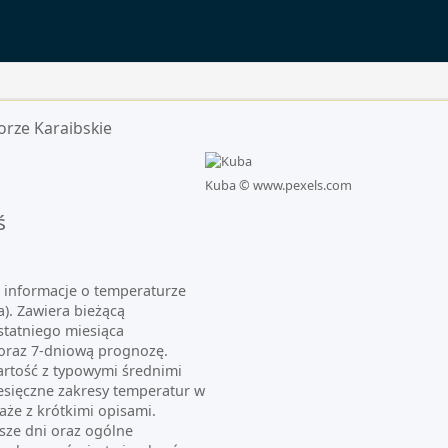
rze Karaibskie
Kuba ©
www.pexels.com
ś
e informacje o temperaturze
a). Zawiera bieżącą
statniego miesiąca
oraz 7-dniową prognozę.
artość z typowymi średnimi
esięczne zakresy temperatur w
aże z krótkimi opisami.
sze dni oraz ogólne