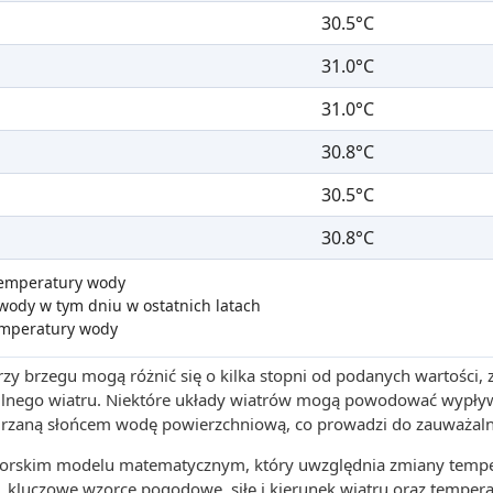
30.5°C
31.0°C
31.0°C
30.8°C
30.5°C
30.8°C
 temperatury wody
wody w tym dniu w ostatnich latach
emperatury wody
zy brzegu mogą różnić się o kilka stopni od podanych wartości,
 silnego wiatru. Niektóre układy wiatrów mogą powodować wypły
grzaną słońcem wodę powierzchniową, co prowadzi do zauważaln
utorskim modelu matematycznym, który uwzględnia zmiany tempe
, kluczowe wzorce pogodowe, siłę i kierunek wiatru oraz tempera