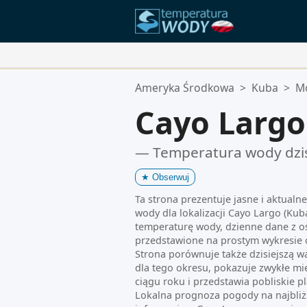
Twoje Ulubione Lokalizacje:
Ameryka Środkowa
>
Kuba
>
Mo
Twoja lista ulubionych jest pusta.
Cayo Largo
— Temperatura wody dzi
★
Obserwuj
Ta strona prezentuje jasne i aktualn
wody dla lokalizacji Cayo Largo (Kub
temperaturę wody, dzienne dane z o
przedstawione na prostym wykresie 
Strona porównuje także dzisiejszą w
dla tego okresu, pokazuje zwykłe mi
ciągu roku i przedstawia pobliskie pl
Lokalna prognoza pogody na najbliż