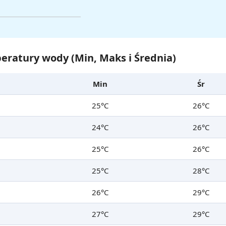
eratury wody (Min, Maks i Średnia)
Min
Śr
25°C
26°C
24°C
26°C
25°C
26°C
25°C
28°C
26°C
29°C
27°C
29°C