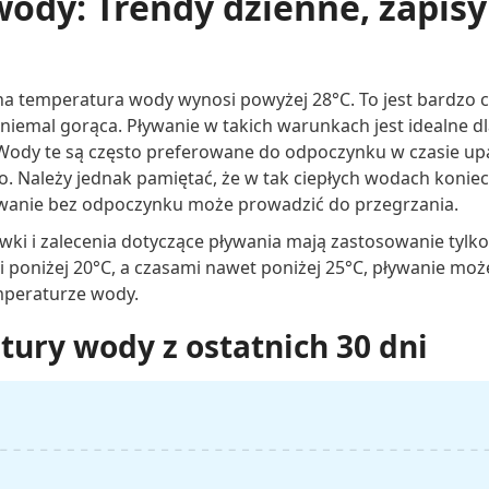
ody: Trendy dzienne, zapisy 
na temperatura wody wynosi powyżej 28°C. To jest bardzo c
niemal gorąca. Pływanie w takich warunkach jest idealne d
 Wody te są często preferowane do odpoczynku w czasie u
co. Należy jednak pamiętać, że w tak ciepłych wodach koniec
wanie bez odpoczynku może prowadzić do przegrzania.
wki i zalecenia dotyczące pływania mają zastosowanie tylk
 poniżej 20°C, a czasami nawet poniżej 25°C, pływanie mo
mperaturze wody.
ury wody z ostatnich 30 dni