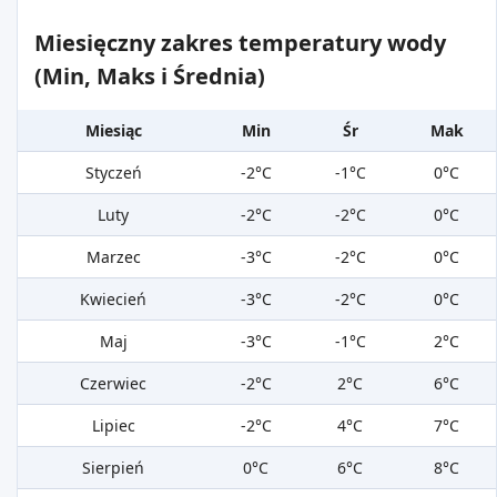
Miesięczny zakres temperatury wody
(Min, Maks i Średnia)
Miesiąc
Min
Śr
Mak
Styczeń
-2°C
-1°C
0°C
Luty
-2°C
-2°C
0°C
Marzec
-3°C
-2°C
0°C
Kwiecień
-3°C
-2°C
0°C
Maj
-3°C
-1°C
2°C
Czerwiec
-2°C
2°C
6°C
Lipiec
-2°C
4°C
7°C
Sierpień
0°C
6°C
8°C