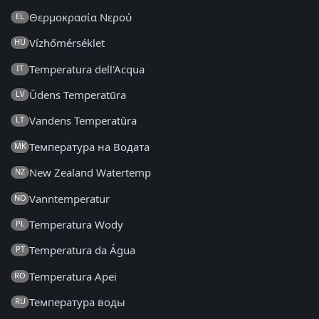
Θερμοκρασία Νερού
EL
Vízhőmérséklet
HU
Temperatura dell'Acqua
IT
Ūdens Temperatūra
LV
Vandens Temperatūra
LT
Температура на Водата
MK
New Zealand Watertemp
NZ
Vanntemperatur
NO
Temperatura Wody
PL
Temperatura da Água
PT
Temperatura Apei
RO
Температура воды
RU