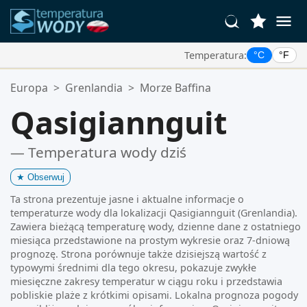
Temperatura:
°C
°F
Twoje Ulubione Lokalizacje:
Europa
>
Grenlandia
>
Morze Baffina
Twoja lista ulubionych jest pusta.
Qasigiannguit
— Temperatura wody dziś
★
Obserwuj
Ta strona prezentuje jasne i aktualne informacje o
temperaturze wody dla lokalizacji Qasigiannguit (Grenlandia).
Zawiera bieżącą temperaturę wody, dzienne dane z ostatniego
miesiąca przedstawione na prostym wykresie oraz 7-dniową
prognozę. Strona porównuje także dzisiejszą wartość z
typowymi średnimi dla tego okresu, pokazuje zwykłe
miesięczne zakresy temperatur w ciągu roku i przedstawia
pobliskie plaże z krótkimi opisami. Lokalna prognoza pogody