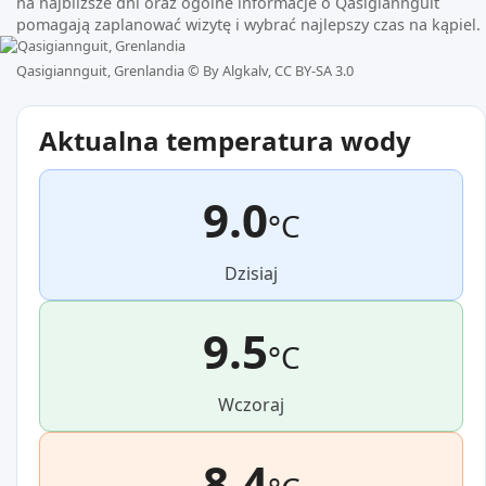
na najbliższe dni oraz ogólne informacje o Qasigiannguit
pomagają zaplanować wizytę i wybrać najlepszy czas na kąpiel.
Qasigiannguit, Grenlandia ©
By Algkalv, CC BY-SA 3.0
Aktualna temperatura wody
9.0
°C
Dzisiaj
9.5
°C
Wczoraj
8.4