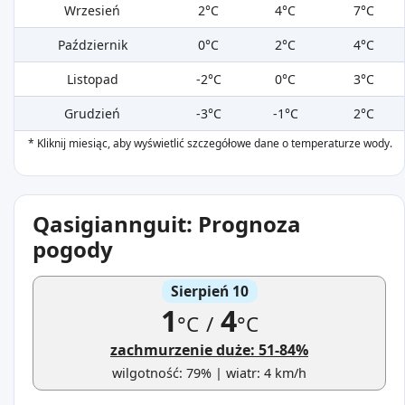
Wrzesień
2°C
4°C
7°C
Październik
0°C
2°C
4°C
Listopad
-2°C
0°C
3°C
Grudzień
-3°C
-1°C
2°C
* Kliknij miesiąc, aby wyświetlić szczegółowe dane o temperaturze wody.
Qasigiannguit: Prognoza
pogody
Sierpień 10
1
4
°C
/
°C
zachmurzenie duże: 51-84%
wilgotność: 79% | wiatr: 4 km/h