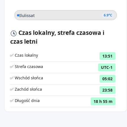
Ilulissat
6.9°C
Czas lokalny, strefa czasowa i
czas letni
✅ Czas lokalny
13:51
✅ Strefa czasowa
UTC-1
✅ Wschód słońca
05:02
✅ Zachód słońca
23:58
✅ Długość dnia
18 h 55 m