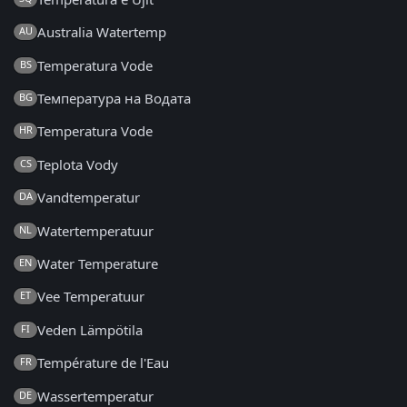
Australia Watertemp
AU
Temperatura Vode
BS
Температура на Водата
BG
Temperatura Vode
HR
Teplota Vody
CS
Vandtemperatur
DA
Watertemperatuur
NL
Water Temperature
EN
Vee Temperatuur
ET
Veden Lämpötila
FI
Température de l'Eau
FR
Wassertemperatur
DE