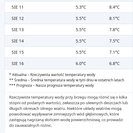
SIE 11
5.3°C
8.4°C
SIE 12
5.5°C
8.1°C
SIE 13
5.5°C
7.8°C
SIE 14
5.5°C
7.5°C
SIE 15
5.5°C
7.1°C
SIE 16
6.0°C
6.8°C
* Aktualna – Rzeczywista wartość temperatury wody
** Średnia – Średnia temperatura wody w tym dniu w ostatnich latach
*** Prognoza – Nasza prognoza temperatury wody
Rzeczywiste temperatury wody przy brzegu mogą różnić się o kilka
stopni od podanych wartości, zwłaszcza po ulewnych deszczach lub
długich okresach silnego wiatru. Niektóre układy wiatrów mogą
powodować wypływanie zimniejszych wód głębinowych, które
zastępują nagrzaną słońcem wodę powierzchniową, co prowadzi
do zauważalnych różnic.