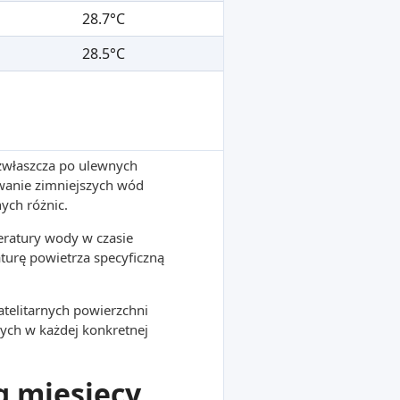
28.7°C
28.5°C
 zwłaszcza po ulewnych
wanie zimniejszych wód
ych różnic.
ratury wody w czasie
turę powietrza specyficzną
atelitarnych powierzchni
ych w każdej konkretnej
g miesięcy