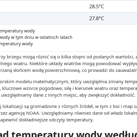
28.5°C
27.8°C
 temperatury wody
wody w tym dniu w ostatnich latach
emperatury wody
zy brzegu mogą różnić się o kilka stopni od podanych wartości,
 silnego wiatru. Niektóre układy wiatrów mogą powodować wypły
grzaną słońcem wodę powierzchniową, co prowadzi do zauważaln
utorskim modelu matematycznym, który uwzględnia zmiany tempe
, kluczowe wzorce pogodowe, siłę i kierunek wiatru oraz tempera
uwzględniamy dane z innych miejsc, aby zwiększyć dokładność.
 lokalizacji są gromadzone z różnych źródeł, w tym z boi i map s
rzez agencję NOAA. Uwzględniamy również dane od władz lokaln
 zapewnić dokładniejsze odczyty temperatury.
ąd temperatury wody wedłu