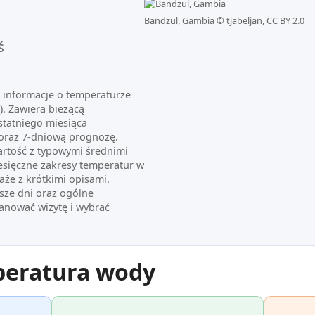
Bandżul, Gambia ©
tjabeljan, CC BY 2.0
ś
e informacje o temperaturze
). Zawiera bieżącą
statniego miesiąca
oraz 7-dniową prognozę.
artość z typowymi średnimi
esięczne zakresy temperatur w
aże z krótkimi opisami.
sze dni oraz ogólne
anować wizytę i wybrać
peratura wody