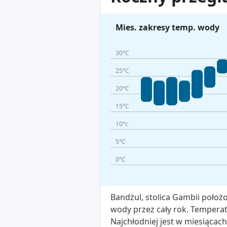
Mies. zakresy temp. wody
30°C
25°C
20°C
15°C
10°c
5°C
0°C
Bandżul, stolica Gambii położo
wody przez cały rok. Temperat
Najchłodniej jest w miesiącach