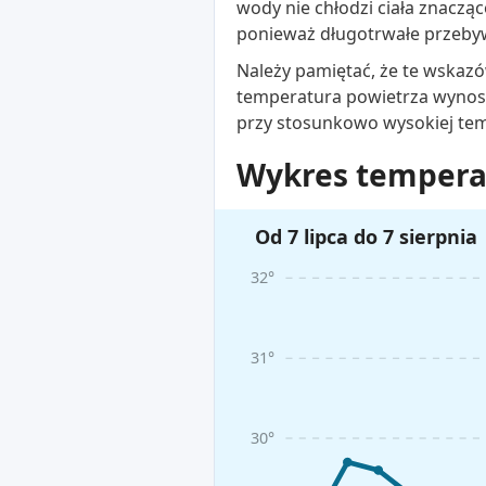
wody nie chłodzi ciała znaczą
ponieważ długotrwałe przeby
Należy pamiętać, że te wskazó
temperatura powietrza wynosi
przy stosunkowo wysokiej te
Wykres temperat
Od 7 lipca do 7 sierpnia
32°
31°
30°