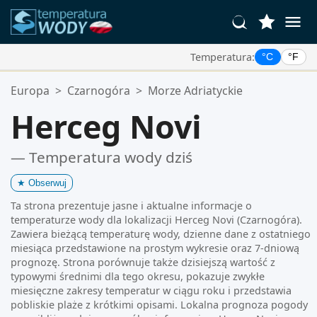
Temperatura:
°C
°F
Twoje Ulubione Lokalizacje:
Europa
>
Czarnogóra
>
Morze Adriatyckie
Twoja lista ulubionych jest pusta.
Herceg Novi
— Temperatura wody dziś
★
Obserwuj
Ta strona prezentuje jasne i aktualne informacje o
temperaturze wody dla lokalizacji Herceg Novi (Czarnogóra).
Zawiera bieżącą temperaturę wody, dzienne dane z ostatniego
miesiąca przedstawione na prostym wykresie oraz 7-dniową
prognozę. Strona porównuje także dzisiejszą wartość z
typowymi średnimi dla tego okresu, pokazuje zwykłe
miesięczne zakresy temperatur w ciągu roku i przedstawia
pobliskie plaże z krótkimi opisami. Lokalna prognoza pogody