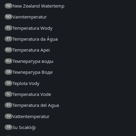
New Zealand Watertemp
NZ
Vanntemperatur
NO
Temperatura Wody
PL
Temperatura da Água
PT
Temperatura Apei
RO
Температура воды
RU
Температура Воде
SR
Teplota Vody
SK
Temperatura Vode
SL
Temperatura del Agua
ES
Vattentemperatur
SV
Su Sıcaklığı
TR