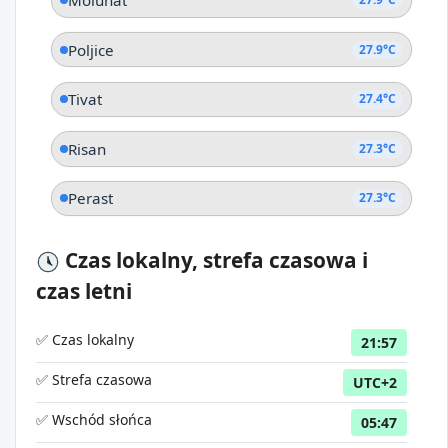
Molunat
Poljice
27.9°C
Tivat
27.4°C
Risan
27.3°C
Perast
27.3°C
Czas lokalny, strefa czasowa i
czas letni
✅ Czas lokalny
21:57
✅ Strefa czasowa
UTC+2
✅ Wschód słońca
05:47