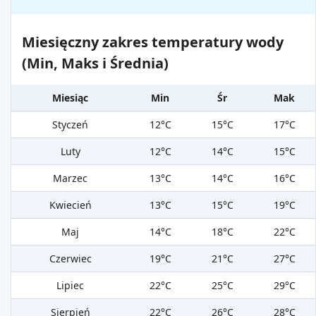
Miesięczny zakres temperatury wody
(Min, Maks i Średnia)
Miesiąc
Min
Śr
Mak
Styczeń
12°C
15°C
17°C
Luty
12°C
14°C
15°C
Marzec
13°C
14°C
16°C
Kwiecień
13°C
15°C
19°C
Maj
14°C
18°C
22°C
Czerwiec
19°C
21°C
27°C
Lipiec
22°C
25°C
29°C
Sierpień
22°C
26°C
28°C