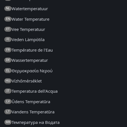
Watertemperatuur
NL
Water Temperature
EN
Vee Temperatuur
ET
Veden Lämpötila
FI
Température de l'Eau
FR
Wassertemperatur
DE
Θερμοκρασία Νερού
EL
Vízhőmérséklet
HU
Temperatura dell'Acqua
IT
Ūdens Temperatūra
LV
Vandens Temperatūra
LT
Температура на Водата
MK