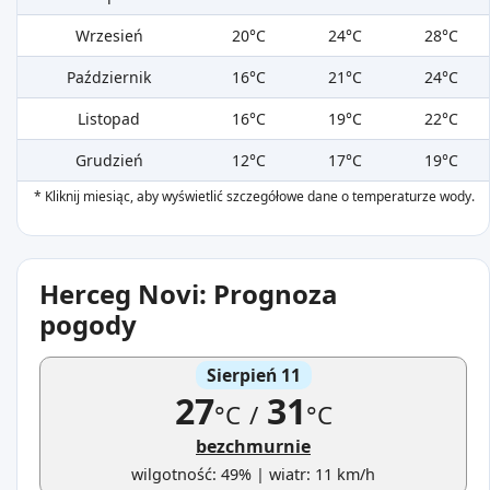
Wrzesień
20°C
24°C
28°C
Październik
16°C
21°C
24°C
Listopad
16°C
19°C
22°C
Grudzień
12°C
17°C
19°C
* Kliknij miesiąc, aby wyświetlić szczegółowe dane o temperaturze wody.
Herceg Novi: Prognoza
pogody
Sierpień 11
27
31
°C
/
°C
bezchmurnie
wilgotność: 49% | wiatr: 11 km/h