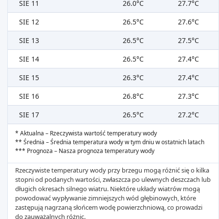
SIE 11
26.0°C
27.7°C
SIE 12
26.5°C
27.6°C
SIE 13
26.5°C
27.5°C
SIE 14
26.5°C
27.4°C
SIE 15
26.3°C
27.4°C
SIE 16
26.8°C
27.3°C
SIE 17
26.5°C
27.2°C
* Aktualna – Rzeczywista wartość temperatury wody
** Średnia – Średnia temperatura wody w tym dniu w ostatnich latach
*** Prognoza – Nasza prognoza temperatury wody
Rzeczywiste temperatury wody przy brzegu mogą różnić się o kilka
stopni od podanych wartości, zwłaszcza po ulewnych deszczach lub
długich okresach silnego wiatru. Niektóre układy wiatrów mogą
powodować wypływanie zimniejszych wód głębinowych, które
zastępują nagrzaną słońcem wodę powierzchniową, co prowadzi
do zauważalnych różnic.