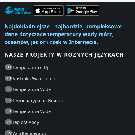
Najdokładniejsze i najbardziej kompleksowe
dane dotyczące temperatury wody mórz,
oceanów, jezior i rzek w Internecie.
NASZE PROJEKTY W RÓŻNYCH JĘZYKACH
Temperatura e Ujit
SQ
Australia Watertemp
AU
Temperatura Vode
BS
Температура на Водата
BG
Temperatura Vode
HR
Teplota Vody
CS
Vandtemperatur
DA