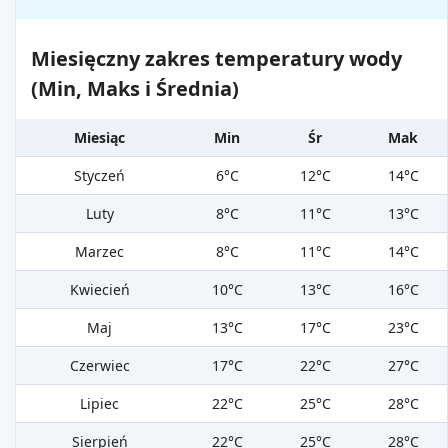
Miesięczny zakres temperatury wody
(Min, Maks i Średnia)
Miesiąc
Min
Śr
Mak
Styczeń
6°C
12°C
14°C
Luty
8°C
11°C
13°C
Marzec
8°C
11°C
14°C
Kwiecień
10°C
13°C
16°C
Maj
13°C
17°C
23°C
Czerwiec
17°C
22°C
27°C
Lipiec
22°C
25°C
28°C
Sierpień
22°C
25°C
28°C