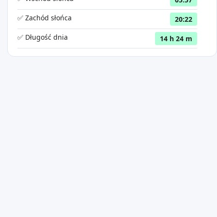
✅ Zachód słońca
20:22
✅ Długość dnia
14 h 24 m