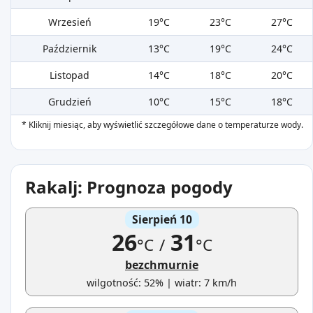
Wrzesień
19°C
23°C
27°C
Październik
13°C
19°C
24°C
Listopad
14°C
18°C
20°C
Grudzień
10°C
15°C
18°C
* Kliknij miesiąc, aby wyświetlić szczegółowe dane o temperaturze wody.
Rakalj: Prognoza pogody
Sierpień 10
26
31
°C
/
°C
bezchmurnie
wilgotność: 52% | wiatr: 7 km/h