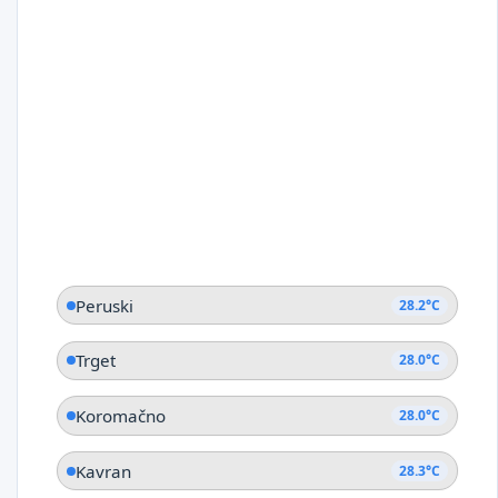
Peruski
28.2°C
Trget
28.0°C
Koromačno
28.0°C
Kavran
28.3°C