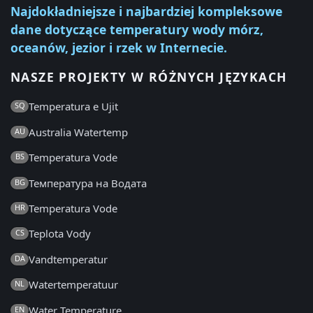
Najdokładniejsze i najbardziej kompleksowe
dane dotyczące temperatury wody mórz,
oceanów, jezior i rzek w Internecie.
NASZE PROJEKTY W RÓŻNYCH JĘZYKACH
Temperatura e Ujit
SQ
Australia Watertemp
AU
Temperatura Vode
BS
Температура на Водата
BG
Temperatura Vode
HR
Teplota Vody
CS
Vandtemperatur
DA
Watertemperatuur
NL
Water Temperature
EN