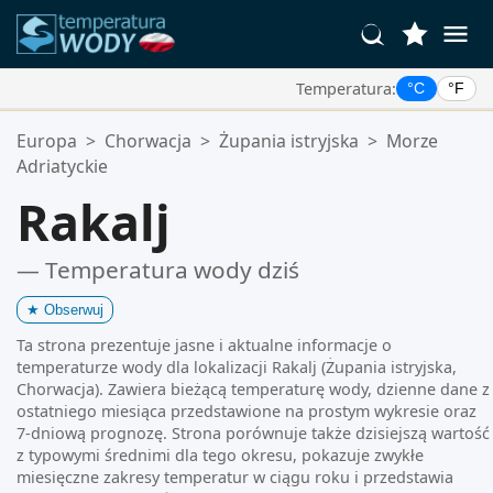
Temperatura:
°C
°F
Twoje Ulubione Lokalizacje:
Europa
>
Chorwacja
>
Żupania istryjska
>
Morze
Twoja lista ulubionych jest pusta.
Adriatyckie
Rakalj
— Temperatura wody dziś
★
Obserwuj
Ta strona prezentuje jasne i aktualne informacje o
temperaturze wody dla lokalizacji Rakalj (Żupania istryjska,
Chorwacja). Zawiera bieżącą temperaturę wody, dzienne dane z
ostatniego miesiąca przedstawione na prostym wykresie oraz
7-dniową prognozę. Strona porównuje także dzisiejszą wartość
z typowymi średnimi dla tego okresu, pokazuje zwykłe
miesięczne zakresy temperatur w ciągu roku i przedstawia