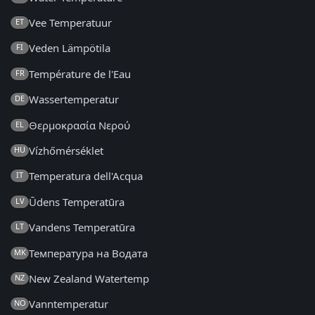
Vee Temperatuur
ET
Veden Lämpötila
FI
Température de l'Eau
FR
Wassertemperatur
DE
Θερμοκρασία Νερού
EL
Vízhőmérséklet
HU
Temperatura dell'Acqua
IT
Ūdens Temperatūra
LV
Vandens Temperatūra
LT
Температура на Водата
MK
New Zealand Watertemp
NZ
Vanntemperatur
NO