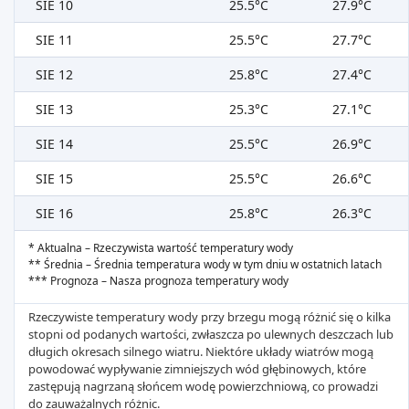
SIE 10
25.5°C
27.9°C
SIE 11
25.5°C
27.7°C
SIE 12
25.8°C
27.4°C
SIE 13
25.3°C
27.1°C
SIE 14
25.5°C
26.9°C
SIE 15
25.5°C
26.6°C
SIE 16
25.8°C
26.3°C
* Aktualna – Rzeczywista wartość temperatury wody
** Średnia – Średnia temperatura wody w tym dniu w ostatnich latach
*** Prognoza – Nasza prognoza temperatury wody
Rzeczywiste temperatury wody przy brzegu mogą różnić się o kilka
stopni od podanych wartości, zwłaszcza po ulewnych deszczach lub
długich okresach silnego wiatru. Niektóre układy wiatrów mogą
powodować wypływanie zimniejszych wód głębinowych, które
zastępują nagrzaną słońcem wodę powierzchniową, co prowadzi
do zauważalnych różnic.