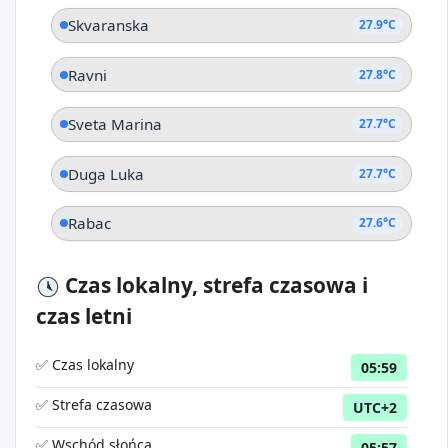
Skvaranska
27.9°C
Ravni
27.8°C
Sveta Marina
27.7°C
Duga Luka
27.7°C
Rabac
27.6°C
Czas lokalny, strefa czasowa i
czas letni
✅ Czas lokalny
05:59
✅ Strefa czasowa
UTC+2
✅ Wschód słońca
05:57