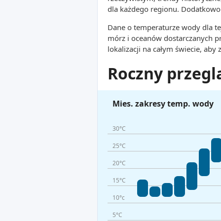
dla każdego regionu. Dodatkowo 
Dane o temperaturze wody dla tej
mórz i oceanów dostarczanych p
lokalizacji na całym świecie, aby
Roczny przegl
Mies. zakresy temp. wody
30°C
25°C
20°C
15°C
10°c
5°C