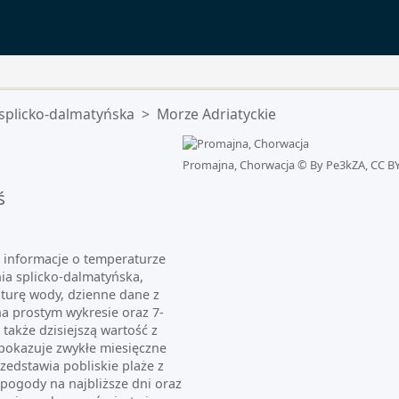
splicko-dalmatyńska
>
Morze Adriatyckie
Promajna, Chorwacja ©
By Pe3kZA, CC BY
ś
e informacje o temperaturze
nia splicko-dalmatyńska,
turę wody, dzienne dane z
a prostym wykresie oraz 7-
akże dzisiejszą wartość z
 pokazuje zwykłe miesięczne
zedstawia pobliskie plaże z
pogody na najbliższe dni oraz