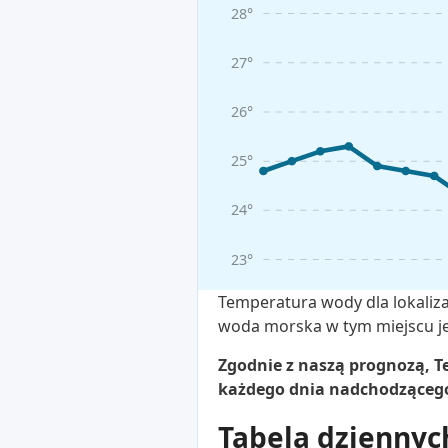
28°
27°
26°
25°
24°
23°
Temperatura wody dla lokaliza
woda morska w tym miejscu jes
Zgodnie z naszą prognozą, Te
każdego dnia nadchodzącego 
Tabela dziennyc