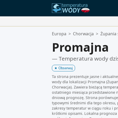
Twoje Ulubione Lokalizacje:
Europa
>
Chorwacja
>
Żupania 
Twoja lista ulubionych jest pusta.
Promajna
— Temperatura wody dzi
★
Obserwuj
Ta strona prezentuje jasne i aktualn
wody dla lokalizacji Promajna (Żupa
Chorwacja). Zawiera bieżącą tempera
ostatniego miesiąca przedstawione n
dniową prognozę. Strona porównuje t
typowymi średnimi dla tego okresu,
zakresy temperatur w ciągu roku i pr
krótkimi opisami. Lokalna prognoza 