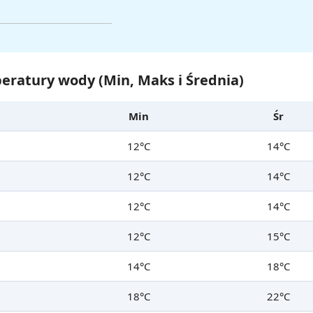
eratury wody (Min, Maks i Średnia)
Min
Śr
12°C
14°C
12°C
14°C
12°C
14°C
12°C
15°C
14°C
18°C
18°C
22°C