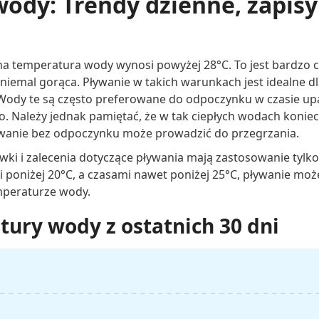
ody: Trendy dzienne, zapisy 
na temperatura wody wynosi powyżej 28°C. To jest bardzo c
niemal gorąca. Pływanie w takich warunkach jest idealne d
 Wody te są często preferowane do odpoczynku w czasie u
co. Należy jednak pamiętać, że w tak ciepłych wodach koniec
wanie bez odpoczynku może prowadzić do przegrzania.
wki i zalecenia dotyczące pływania mają zastosowanie tylk
 poniżej 20°C, a czasami nawet poniżej 25°C, pływanie mo
mperaturze wody.
ury wody z ostatnich 30 dni