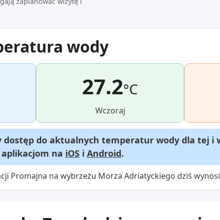
ają zaplanować wizytę i
peratura wody
27.2
°C
Wczoraj
dostęp do aktualnych temperatur wody dla tej i 
m aplikacjom na
iOS
i
Android
.
cji Promajna na wybrzeżu Morza Adriatyckiego dziś wynosi