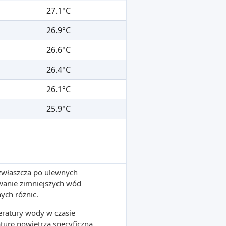
27.1°C
26.9°C
26.6°C
26.4°C
26.1°C
25.9°C
 zwłaszcza po ulewnych
wanie zimniejszych wód
ych różnic.
ratury wody w czasie
turę powietrza specyficzną