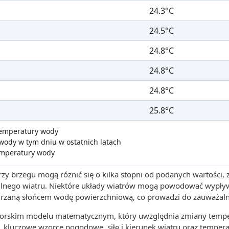
24.3°C
24.5°C
24.8°C
24.8°C
24.8°C
25.8°C
 temperatury wody
wody w tym dniu w ostatnich latach
emperatury wody
zy brzegu mogą różnić się o kilka stopni od podanych wartości,
 silnego wiatru. Niektóre układy wiatrów mogą powodować wypły
grzaną słońcem wodę powierzchniową, co prowadzi do zauważaln
utorskim modelu matematycznym, który uwzględnia zmiany tempe
, kluczowe wzorce pogodowe, siłę i kierunek wiatru oraz tempera