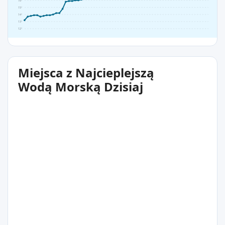
16°
15°
14°
13°
12°
Miejsca z Najcieplejszą
Wodą Morską Dzisiaj
21°C