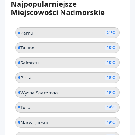
Najpopularniejsze
Kalvi
Miejscowości Nadmorskie
Pärnu
21°C
Tallinn
18°C
Salmistu
18°C
Pirita
18°C
Wyspa Saaremaa
19°C
Toila
19°C
Narva-Jõesuu
19°C