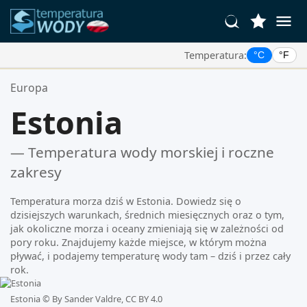
Temperatura:
°C
°F
Twoje Ulubione Lokalizacje:
Europa
Twoja lista ulubionych jest pusta.
Estonia
— Temperatura wody morskiej i roczne
zakresy
Temperatura morza dziś w Estonia. Dowiedz się o
dzisiejszych warunkach, średnich miesięcznych oraz o tym,
jak okoliczne morza i oceany zmieniają się w zależności od
pory roku. Znajdujemy każde miejsce, w którym można
pływać, i podajemy temperaturę wody tam – dziś i przez cały
rok.
Estonia ©
By Sander Valdre, CC BY 4.0