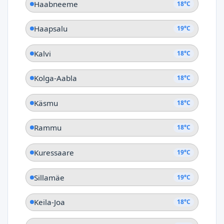
Haabneeme
18°C
Haapsalu
19°C
Kalvi
18°C
Kolga-Aabla
18°C
Käsmu
18°C
Rammu
18°C
Kuressaare
19°C
Sillamäe
19°C
Keila-Joa
18°C