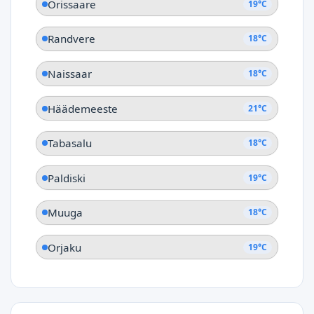
Orissaare
19°C
Randvere
18°C
Naissaar
18°C
Häädemeeste
21°C
Tabasalu
18°C
Paldiski
19°C
Muuga
18°C
Orjaku
19°C