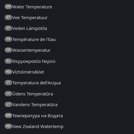
Water Temperature
EN
Vee Temperatuur
ET
Veden Lämpötila
FI
Température de l'Eau
FR
Wassertemperatur
DE
Θερμοκρασία Νερού
EL
Vízhőmérséklet
HU
Temperatura dell'Acqua
IT
Ūdens Temperatūra
LV
Vandens Temperatūra
LT
Температура на Водата
MK
New Zealand Watertemp
NZ