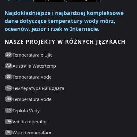
Najdokładniejsze i najbardziej kompleksowe
dane dotyczące temperatury wody mórz,
oceanów, jezior i rzek w Internecie.
NASZE PROJEKTY W RÓŻNYCH JĘZYKACH
Temperatura e Ujit
SQ
Australia Watertemp
AU
Temperatura Vode
BS
Температура на Водата
BG
Temperatura Vode
HR
Teplota Vody
CS
Vandtemperatur
DA
Watertemperatuur
NL