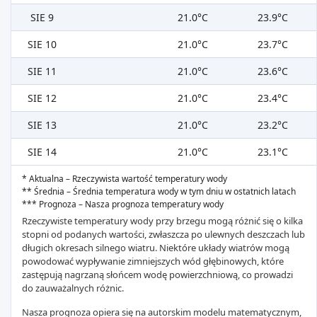
SIE 9
21.0°C
23.9°C
SIE 10
21.0°C
23.7°C
SIE 11
21.0°C
23.6°C
SIE 12
21.0°C
23.4°C
SIE 13
21.0°C
23.2°C
SIE 14
21.0°C
23.1°C
* Aktualna – Rzeczywista wartość temperatury wody
** Średnia – Średnia temperatura wody w tym dniu w ostatnich latach
*** Prognoza – Nasza prognoza temperatury wody
Rzeczywiste temperatury wody przy brzegu mogą różnić się o kilka
stopni od podanych wartości, zwłaszcza po ulewnych deszczach lub
długich okresach silnego wiatru. Niektóre układy wiatrów mogą
powodować wypływanie zimniejszych wód głębinowych, które
zastępują nagrzaną słońcem wodę powierzchniową, co prowadzi
do zauważalnych różnic.
Nasza prognoza opiera się na autorskim modelu matematycznym,