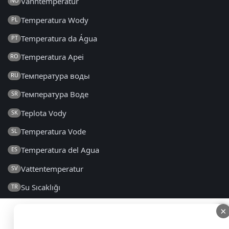
Vanntemperatur
NO
Temperatura Wody
PL
Temperatura da Água
PT
Temperatura Apei
RO
Температура воды
RU
Температура Воде
SR
Teplota Vody
SK
Temperatura Vode
SL
Temperatura del Agua
ES
Vattentemperatur
SV
Su Sıcaklığı
TR
Температура Води
UK
×
×