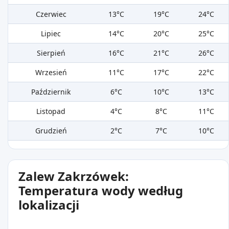
Czerwiec
13°C
19°C
24°C
Lipiec
14°C
20°C
25°C
Sierpień
16°C
21°C
26°C
Wrzesień
11°C
17°C
22°C
Październik
6°C
10°C
13°C
Listopad
4°C
8°C
11°C
Grudzień
2°C
7°C
10°C
Zalew Zakrzówek:
Temperatura wody według
lokalizacji