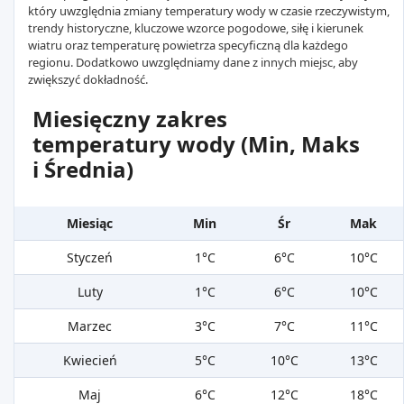
który uwzględnia zmiany temperatury wody w czasie rzeczywistym,
trendy historyczne, kluczowe wzorce pogodowe, siłę i kierunek
wiatru oraz temperaturę powietrza specyficzną dla każdego
regionu. Dodatkowo uwzględniamy dane z innych miejsc, aby
zwiększyć dokładność.
Miesięczny zakres
temperatury wody (Min, Maks
i Średnia)
Miesiąc
Min
Śr
Mak
Styczeń
1°C
6°C
10°C
Luty
1°C
6°C
10°C
Marzec
3°C
7°C
11°C
Kwiecień
5°C
10°C
13°C
Maj
6°C
12°C
18°C