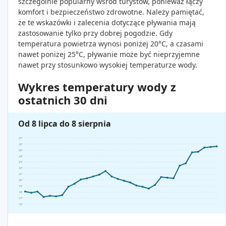
szczególnie popularny wśród turystów, ponieważ łączy
komfort i bezpieczeństwo zdrowotne. Należy pamiętać,
że te wskazówki i zalecenia dotyczące pływania mają
zastosowanie tylko przy dobrej pogodzie. Gdy
temperatura powietrza wynosi poniżej 20°C, a czasami
nawet poniżej 25°C, pływanie może być nieprzyjemne
nawet przy stosunkowo wysokiej temperaturze wody.
Wykres temperatury wody z
ostatnich 30 dni
Od 8 lipca do 8 sierpnia
27°
26°
25°
24°
23°
22°
21°
20°
19°
18°
17°
16°