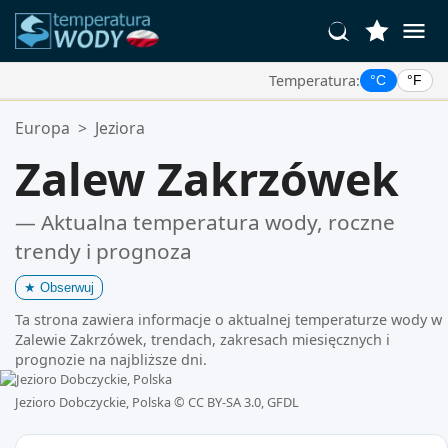
Temperatura:
°C
°F
Twoje Ulubione Lokalizacje:
Europa
>
Jeziora
Twoja lista ulubionych jest pusta.
Zalew Zakrzówek
— Aktualna temperatura wody, roczne
trendy i prognoza
★
Obserwuj
Ta strona zawiera informacje o aktualnej temperaturze wody w
Zalewie Zakrzówek, trendach, zakresach miesięcznych i
prognozie na najbliższe dni.
Jezioro Dobczyckie, Polska ©
CC BY-SA 3.0, GFDL