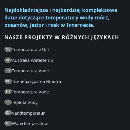
Najdokładniejsze i najbardziej kompleksowe
dane dotyczące temperatury wody mórz,
oceanów, jezior i rzek w Internecie.
NASZE PROJEKTY W RÓŻNYCH JĘZYKACH
Temperatura e Ujit
SQ
Australia Watertemp
AU
Temperatura Vode
BS
Температура на Водата
BG
Temperatura Vode
HR
Teplota Vody
CS
Vandtemperatur
DA
Watertemperatuur
NL