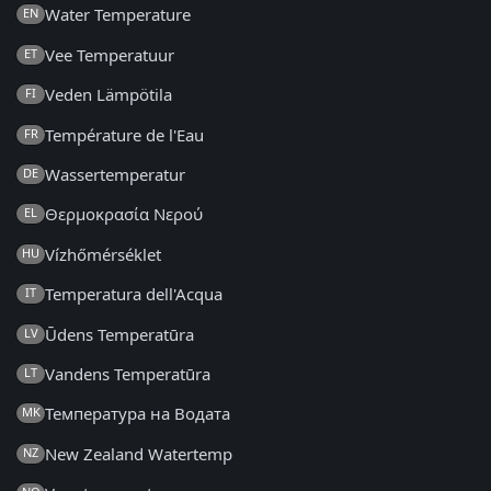
Water Temperature
EN
Vee Temperatuur
ET
Veden Lämpötila
FI
Température de l'Eau
FR
Wassertemperatur
DE
Θερμοκρασία Νερού
EL
Vízhőmérséklet
HU
Temperatura dell'Acqua
IT
Ūdens Temperatūra
LV
Vandens Temperatūra
LT
Температура на Водата
MK
New Zealand Watertemp
NZ