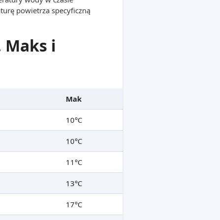
turę powietrza specyficzną
 Maks i
Mak
10°C
10°C
11°C
13°C
17°C