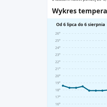
Wykres temperat
Od 6 lipca do 6 sierpnia
26°
25°
24°
23°
22°
21°
20°
19°
18°
17°
16°