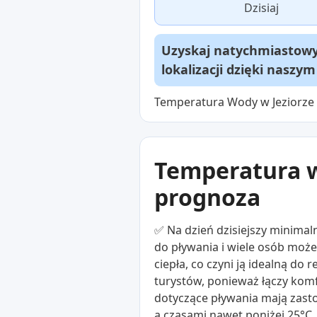
Dzisiaj
Uzyskaj natychmiastowy 
lokalizacji dzięki naszy
Temperatura Wody w Jeziorze 
Temperatura w
prognoza
✅ Na dzień dzisiejszy minima
do pływania i wiele osób moż
ciepła, co czyni ją idealną d
turystów, ponieważ łączy komf
dotyczące pływania mają zast
a czasami nawet poniżej 25°C