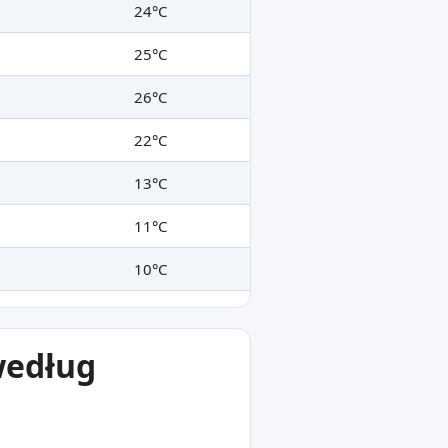
24°C
25°C
26°C
22°C
13°C
11°C
10°C
według