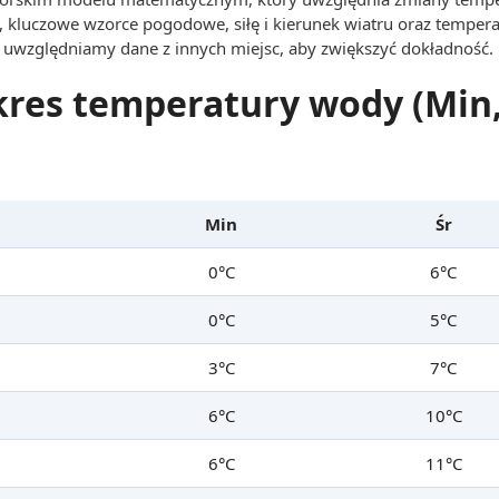
, kluczowe wzorce pogodowe, siłę i kierunek wiatru oraz tempera
uwzględniamy dane z innych miejsc, aby zwiększyć dokładność.
kres temperatury wody (Min,
Min
Śr
0°C
6°C
0°C
5°C
3°C
7°C
6°C
10°C
6°C
11°C