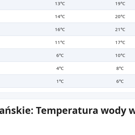
13°C
19°C
14°C
20°C
16°C
21°C
11°C
17°C
6°C
10°C
4°C
8°C
1°C
6°C
cańskie: Temperatura wody 