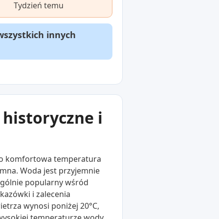
Tydzień temu
wszystkich innych
historyczne i
dzo komfortowa temperatura
imna. Woda jest przyjemnie
zególnie popularny wśród
kazówki i zalecenia
etrza wynosi poniżej 20°C,
wysokiej temperaturze wody.