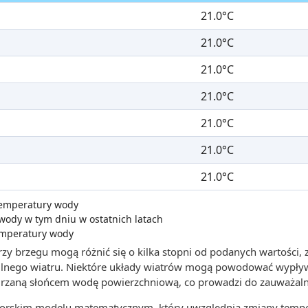
21.0°C
21.0°C
21.0°C
21.0°C
21.0°C
21.0°C
21.0°C
 temperatury wody
wody w tym dniu w ostatnich latach
emperatury wody
zy brzegu mogą różnić się o kilka stopni od podanych wartości,
 silnego wiatru. Niektóre układy wiatrów mogą powodować wypły
grzaną słońcem wodę powierzchniową, co prowadzi do zauważaln
utorskim modelu matematycznym, który uwzględnia zmiany tempe