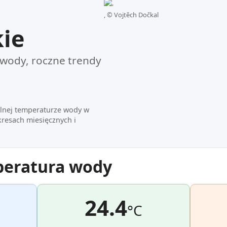
, ©
Vojtěch Dočkal
ie
wody, roczne trendy
alnej temperaturze wody w
kresach miesięcznych i
peratura wody
24.4
°C