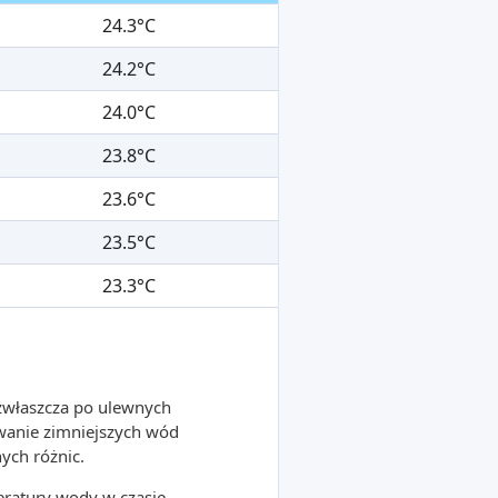
24.3°C
24.2°C
24.0°C
23.8°C
23.6°C
23.5°C
23.3°C
 zwłaszcza po ulewnych
wanie zimniejszych wód
ych różnic.
ratury wody w czasie