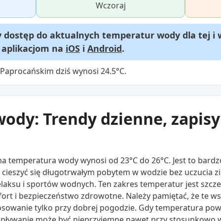
Wczoraj
dostęp do aktualnych temperatur wody dla tej i 
m aplikacjom na
iOS
i
Android
.
Paprocańskim dziś wynosi 24.5°C.
ody: Trendy dzienne, zapisy 
lna temperatura wody wynosi od 23°C do 26°C. Jest to bar
e cieszyć się długotrwałym pobytem w wodzie bez uczucia z
o relaksu i sportów wodnych. Ten zakres temperatur jest szc
ort i bezpieczeństwo zdrowotne. Należy pamiętać, że te ws
osowanie tylko przy dobrej pogodzie. Gdy temperatura powi
, pływanie może być nieprzyjemne nawet przy stosunkowo 