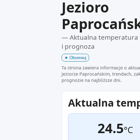
Jezioro
Paprocańsk
— Aktualna temperatura 
i prognoza
★
Obserwuj
Ta strona zawiera informacje o aktu
Jeziorze Paprocańskim, trendach, za
prognozie na najbliższe dni.
Aktualna tem
24.5
°C