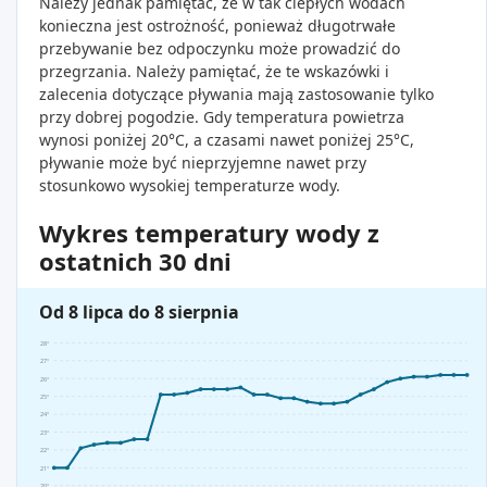
Należy jednak pamiętać, że w tak ciepłych wodach
konieczna jest ostrożność, ponieważ długotrwałe
przebywanie bez odpoczynku może prowadzić do
przegrzania. Należy pamiętać, że te wskazówki i
zalecenia dotyczące pływania mają zastosowanie tylko
przy dobrej pogodzie. Gdy temperatura powietrza
wynosi poniżej 20°C, a czasami nawet poniżej 25°C,
pływanie może być nieprzyjemne nawet przy
stosunkowo wysokiej temperaturze wody.
Wykres temperatury wody z
ostatnich 30 dni
Od 8 lipca do 8 sierpnia
28°
27°
26°
25°
24°
23°
22°
21°
20°