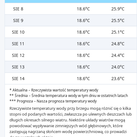
SIE 8
18.6°C
25.9°C
SIE 9
18.6°C
25.5°C
SIE 10
18.6°C
25.1°C
SIE 11
18.6°C
24.8°C
SIE 12
18.6°C
24.4°C
SIE 13
18.6°C
24.0°C
SIE 14
18.6°C
23.6°C
* Aktualna – Rzeczywista wartość temperatury wody
** Średnia – Średnia temperatura wody w tym dniu w ostatnich latach
*** Prognoza – Nasza prognoza temperatury wody
Rzeczywiste temperatury wody przy brzegu mogą różnić się o kilka
stopni od podanych wartości, zwłaszcza po ulewnych deszczach lub
długich okresach silnego wiatru. Niektóre układy wiatrów mogą
powodować wypływanie zimniejszych wód głębinowych, które
zastępują nagrzaną słońcem wodę powierzchniową, co prowadzi