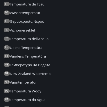
Température de l'Eau
FR
Wassertemperatur
DE
Θερμοκρασία Νερού
EL
Vízhőmérséklet
HU
Temperatura dell'Acqua
IT
Ūdens Temperatūra
LV
Vandens Temperatūra
LT
Температура на Водата
MK
New Zealand Watertemp
NZ
Vanntemperatur
NO
Temperatura Wody
PL
Temperatura da Água
PT