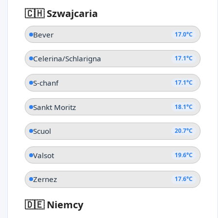
🇨🇭 Szwajcaria
Bever
17.0°C
Celerina/Schlarigna
17.1°C
S-chanf
17.1°C
Sankt Moritz
18.1°C
Scuol
20.7°C
Valsot
19.6°C
Zernez
17.6°C
🇩🇪 Niemcy