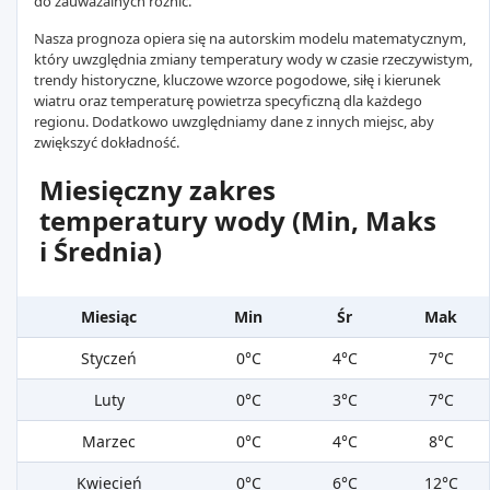
do zauważalnych różnic.
Nasza prognoza opiera się na autorskim modelu matematycznym,
który uwzględnia zmiany temperatury wody w czasie rzeczywistym,
trendy historyczne, kluczowe wzorce pogodowe, siłę i kierunek
wiatru oraz temperaturę powietrza specyficzną dla każdego
regionu. Dodatkowo uwzględniamy dane z innych miejsc, aby
zwiększyć dokładność.
Miesięczny zakres
temperatury wody (Min, Maks
i Średnia)
Miesiąc
Min
Śr
Mak
Styczeń
0°C
4°C
7°C
Luty
0°C
3°C
7°C
Marzec
0°C
4°C
8°C
Kwiecień
0°C
6°C
12°C