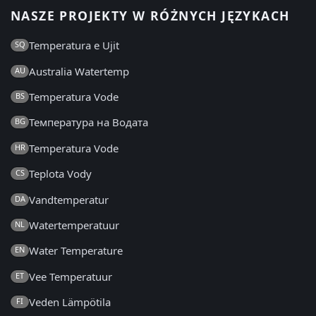
NASZE PROJEKTY W RÓŻNYCH JĘZYKACH
Temperatura e Ujit
SQ
Australia Watertemp
AU
Temperatura Vode
BS
Температура на Водата
BG
Temperatura Vode
HR
Teplota Vody
CS
Vandtemperatur
DA
Watertemperatuur
NL
Water Temperature
EN
Vee Temperatuur
ET
Veden Lämpötila
FI