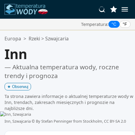
Temperatura:
°C
°F
Twoje Ulubione Lokalizacje:
Europa
>
Rzeki
>
Szwajcaria
Twoja lista ulubionych jest pusta.
Inn
— Aktualna temperatura wody, roczne
trendy i prognoza
★
Obserwuj
Ta strona zawiera informacje o aktualnej temperaturze wody w
Inn, trendach, zakresach miesięcznych i prognozie na
najbliższe dni.
Inn, Szwajcaria ©
By Stefan Penninger from Stockholm, CC BY-SA 2.0