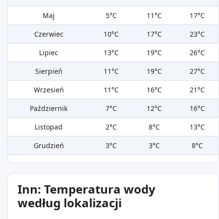
Maj
5°C
11°C
17°C
Czerwiec
10°C
17°C
23°C
Lipiec
13°C
19°C
26°C
Sierpień
11°C
19°C
27°C
Wrzesień
11°C
16°C
21°C
Październik
7°C
12°C
16°C
Listopad
2°C
8°C
13°C
Grudzień
3°C
3°C
8°C
Inn: Temperatura wody
według lokalizacji