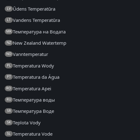
Ūdens Temperatūra
LV
Vandens Temperatūra
LT
Температура на Водата
MK
New Zealand Watertemp
NZ
Vanntemperatur
NO
Temperatura Wody
PL
Temperatura da Água
PT
Temperatura Apei
RO
Температура воды
RU
Температура Воде
SR
Teplota Vody
SK
Temperatura Vode
SL