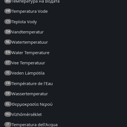
Температура на Водата
BG
Temperatura Vode
HR
Teplota Vody
CS
Vandtemperatur
DA
Watertemperatuur
NL
Water Temperature
EN
Vee Temperatuur
ET
Veden Lämpötila
FI
Température de l'Eau
FR
Wassertemperatur
DE
Θερμοκρασία Νερού
EL
Vízhőmérséklet
HU
Temperatura dell'Acqua
IT