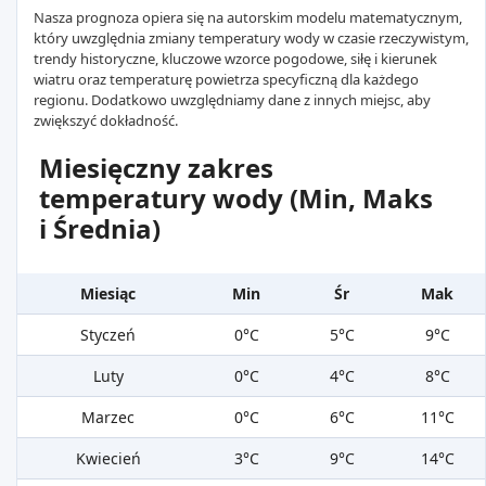
Nasza prognoza opiera się na autorskim modelu matematycznym,
który uwzględnia zmiany temperatury wody w czasie rzeczywistym,
trendy historyczne, kluczowe wzorce pogodowe, siłę i kierunek
wiatru oraz temperaturę powietrza specyficzną dla każdego
regionu. Dodatkowo uwzględniamy dane z innych miejsc, aby
zwiększyć dokładność.
Miesięczny zakres
temperatury wody (Min, Maks
i Średnia)
Miesiąc
Min
Śr
Mak
Styczeń
0°C
5°C
9°C
Luty
0°C
4°C
8°C
Marzec
0°C
6°C
11°C
Kwiecień
3°C
9°C
14°C