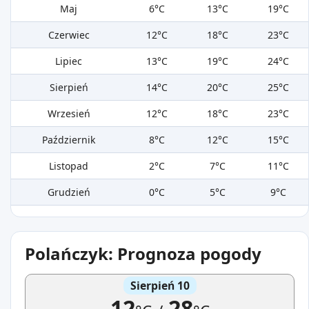
Maj
6°C
13°C
19°C
Czerwiec
12°C
18°C
23°C
Lipiec
13°C
19°C
24°C
Sierpień
14°C
20°C
25°C
Wrzesień
12°C
18°C
23°C
Październik
8°C
12°C
15°C
Listopad
2°C
7°C
11°C
Grudzień
0°C
5°C
9°C
Polańczyk: Prognoza pogody
Sierpień 10
12
28