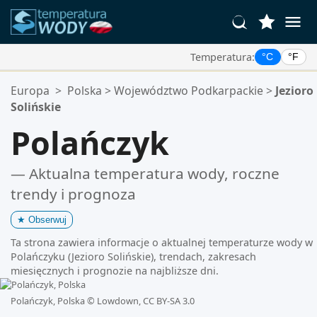
Temperatura:
°C
°F
Twoje Ulubione Lokalizacje:
Europa
>
Polska
>
Województwo Podkarpackie
>
Jezioro
Twoja lista ulubionych jest pusta.
Solińskie
Polańczyk
— Aktualna temperatura wody, roczne
trendy i prognoza
★
Obserwuj
Ta strona zawiera informacje o aktualnej temperaturze wody w
Polańczyku (Jezioro Solińskie), trendach, zakresach
miesięcznych i prognozie na najbliższe dni.
Polańczyk, Polska ©
Lowdown, CC BY-SA 3.0