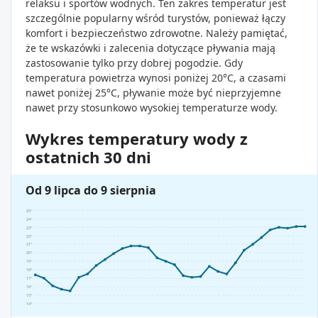
relaksu i sportów wodnych. Ten zakres temperatur jest
szczególnie popularny wśród turystów, ponieważ łączy
komfort i bezpieczeństwo zdrowotne. Należy pamiętać,
że te wskazówki i zalecenia dotyczące pływania mają
zastosowanie tylko przy dobrej pogodzie. Gdy
temperatura powietrza wynosi poniżej 20°C, a czasami
nawet poniżej 25°C, pływanie może być nieprzyjemne
nawet przy stosunkowo wysokiej temperaturze wody.
Wykres temperatury wody z
ostatnich 30 dni
Od 9 lipca do 9 sierpnia
25°
24°
23°
22°
21°
20°
19°
18°
17°
16°
15°
14°