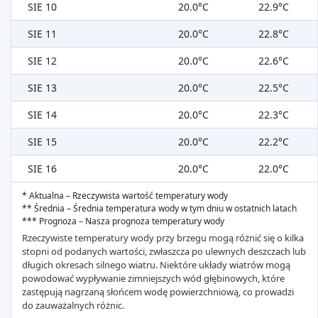
SIE 10
20.0°C
22.9°C
SIE 11
20.0°C
22.8°C
SIE 12
20.0°C
22.6°C
SIE 13
20.0°C
22.5°C
SIE 14
20.0°C
22.3°C
SIE 15
20.0°C
22.2°C
SIE 16
20.0°C
22.0°C
* Aktualna – Rzeczywista wartość temperatury wody
** Średnia – Średnia temperatura wody w tym dniu w ostatnich latach
*** Prognoza – Nasza prognoza temperatury wody
Rzeczywiste temperatury wody przy brzegu mogą różnić się o kilka
stopni od podanych wartości, zwłaszcza po ulewnych deszczach lub
długich okresach silnego wiatru. Niektóre układy wiatrów mogą
powodować wypływanie zimniejszych wód głębinowych, które
zastępują nagrzaną słońcem wodę powierzchniową, co prowadzi
do zauważalnych różnic.