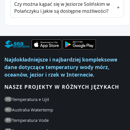
Czy można kąpać się w Jeziorze Solińskim w
Polańczyku i jakie są dostępne możliwości?
Najdokładniejsze i najbardziej kompleksowe
dane dotyczące temperatury wody mórz,
oceanów, jezior i rzek w Internecie.
NASZE PROJEKTY W RÓŻNYCH JĘZYKACH
Temperatura e Ujit
SQ
Australia Watertemp
AU
Temperatura Vode
BS