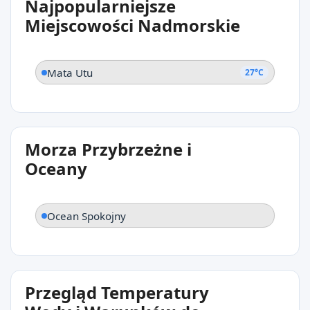
Najpopularniejsze
Mata Utu
Miejscowości Nadmorskie
Mata Utu
27°C
Morza Przybrzeżne i
Oceany
Ocean Spokojny
Przegląd Temperatury