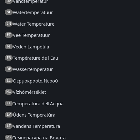
Vandtemperatur
DA
Watertemperatuur
NL
Water Temperature
EN
Vee Temperatuur
ET
Veden Lämpötila
FI
Température de l'Eau
FR
Wassertemperatur
DE
Θερμοκρασία Νερού
EL
Vízhőmérséklet
HU
Temperatura dell'Acqua
IT
Ūdens Temperatūra
LV
Vandens Temperatūra
LT
Температура на Водата
MK