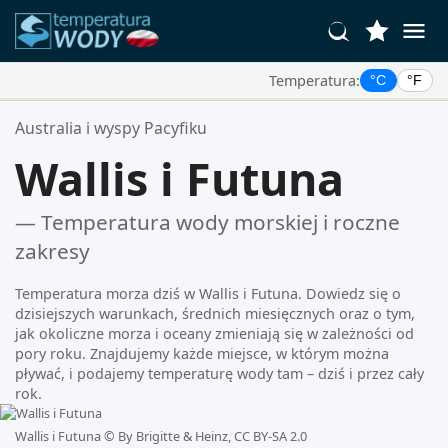
Temperatura:
°C
°F
Twoje Ulubione Lokalizacje:
Australia i wyspy Pacyfiku
Twoja lista ulubionych jest pusta.
Wallis i Futuna
— Temperatura wody morskiej i roczne
zakresy
Temperatura morza dziś w Wallis i Futuna. Dowiedz się o
dzisiejszych warunkach, średnich miesięcznych oraz o tym,
jak okoliczne morza i oceany zmieniają się w zależności od
pory roku. Znajdujemy każde miejsce, w którym można
pływać, i podajemy temperaturę wody tam – dziś i przez cały
rok.
Wallis i Futuna ©
By Brigitte & Heinz, CC BY-SA 2.0