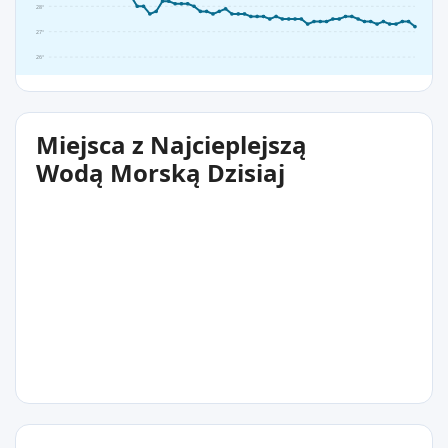
28°
27°
26°
Miejsca z Najcieplejszą
Wodą Morską Dzisiaj
27°C