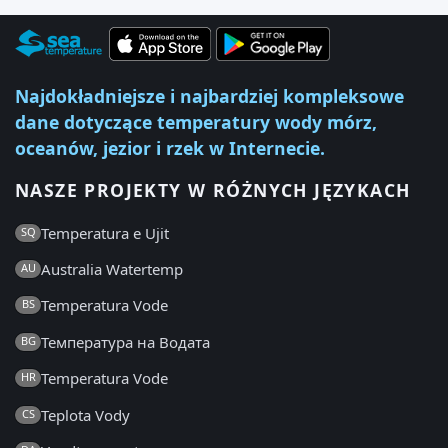
Najdokładniejsze i najbardziej kompleksowe
dane dotyczące temperatury wody mórz,
oceanów, jezior i rzek w Internecie.
NASZE PROJEKTY W RÓŻNYCH JĘZYKACH
Temperatura e Ujit
SQ
Australia Watertemp
AU
Temperatura Vode
BS
Температура на Водата
BG
Temperatura Vode
HR
Teplota Vody
CS