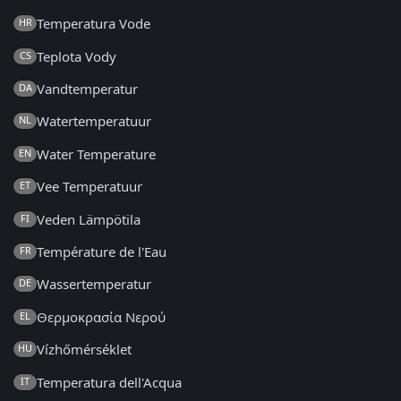
Temperatura Vode
HR
Teplota Vody
CS
Vandtemperatur
DA
Watertemperatuur
NL
Water Temperature
EN
Vee Temperatuur
ET
Veden Lämpötila
FI
Température de l'Eau
FR
Wassertemperatur
DE
Θερμοκρασία Νερού
EL
Vízhőmérséklet
HU
Temperatura dell'Acqua
IT