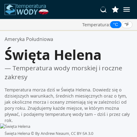
Temperatura:
°C
°F
Twoje Ulubione Lokalizacje:
Ameryka Południowa
Twoja lista ulubionych jest pusta.
Święta Helena
— Temperatura wody morskiej i roczne
zakresy
Temperatura morza dziś w Święta Helena. Dowiedz się o
dzisiejszych warunkach, średnich miesięcznych oraz o tym,
jak okoliczne morza i oceany zmieniają się w zależności od
pory roku. Znajdujemy każde miejsce, w którym można
pływać, i podajemy temperaturę wody tam – dziś i przez cały
rok.
Święta Helena ©
By Andrew Neaum, CC BY-SA 3.0