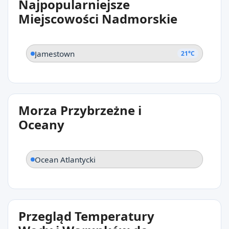
Najpopularniejsze
Jamestown
Miejscowości Nadmorskie
Jamestown
21°C
Morza Przybrzeżne i
Oceany
Ocean Atlantycki
Przegląd Temperatury