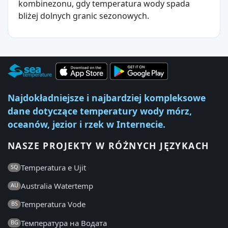
kombinezonu, gdy temperatura wody spada
bliżej dolnych granic sezonowych.
Najdokładniejsze i najbardziej kompleksowe
dane dotyczące temperatury wody mórz,
oceanów, jezior i rzek w Internecie.
NASZE PROJEKTY W RÓŻNYCH JĘZYKACH
Temperatura e Ujit
SQ
Australia Watertemp
AU
Temperatura Vode
BS
Температура на Водата
BG