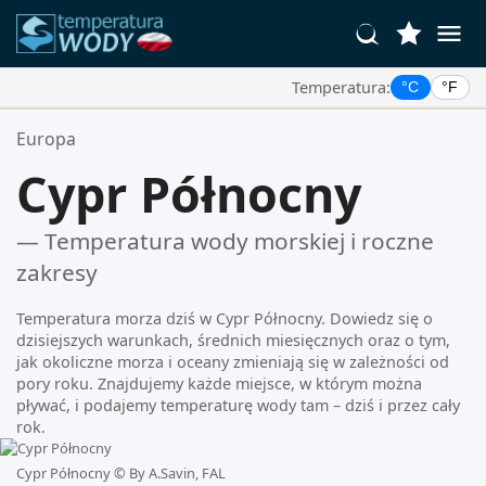
Temperatura:
°C
°F
Twoje Ulubione Lokalizacje:
Europa
Twoja lista ulubionych jest pusta.
Cypr Północny
— Temperatura wody morskiej i roczne
zakresy
Temperatura morza dziś w Cypr Północny. Dowiedz się o
dzisiejszych warunkach, średnich miesięcznych oraz o tym,
jak okoliczne morza i oceany zmieniają się w zależności od
pory roku. Znajdujemy każde miejsce, w którym można
pływać, i podajemy temperaturę wody tam – dziś i przez cały
rok.
Cypr Północny ©
By A.Savin, FAL