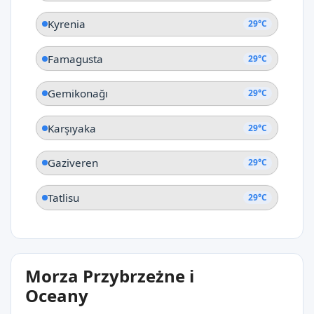
Kyrenia
29°C
Famagusta
29°C
Gemikonağı
29°C
Karşıyaka
29°C
Gaziveren
29°C
Tatlisu
29°C
Morza Przybrzeżne i
Oceany