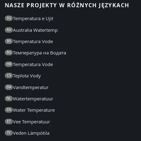
NASZE PROJEKTY W RÓŻNYCH JĘZYKACH
Temperatura e Ujit
SQ
Australia Watertemp
AU
Temperatura Vode
BS
Температура на Водата
BG
Temperatura Vode
HR
Teplota Vody
CS
Vandtemperatur
DA
Watertemperatuur
NL
Water Temperature
EN
Vee Temperatuur
ET
Veden Lämpötila
FI