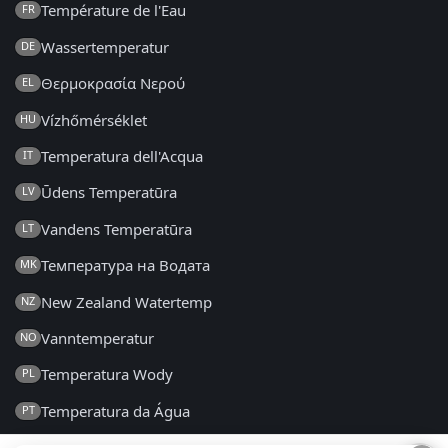
Température de l'Eau
FR
Wassertemperatur
DE
Θερμοκρασία Νερού
EL
Vízhőmérséklet
HU
Temperatura dell'Acqua
IT
Ūdens Temperatūra
LV
Vandens Temperatūra
LT
Температура на Водата
MK
New Zealand Watertemp
NZ
Vanntemperatur
NO
Temperatura Wody
PL
Temperatura da Água
PT
Temperatura Apei
RO