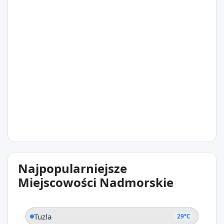
29°C
Gaziveren
29°C
Najpopularniejsze
Famagusta
Miejscowości Nadmorskie
Tuzla
29°C