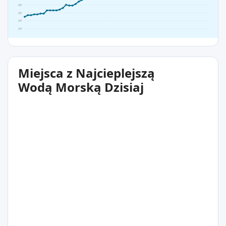
26°
25°
24°
23°
Miejsca z Najcieplejszą
Wodą Morską Dzisiaj
29°C