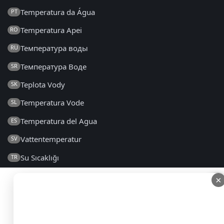
Temperatura da Água
PT
Temperatura Apei
RO
Температура воды
RU
Температура Воде
SR
Teplota Vody
SK
Temperatura Vode
SL
Temperatura del Agua
ES
Vattentemperatur
SV
Su Sıcaklığı
TR
Температура Води
UK
×
×
2014 - 2026 © temperaturamorza.pl – Wszelkie prawa