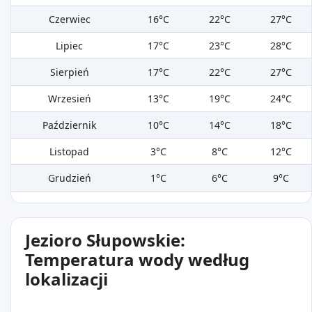
Czerwiec
16°C
22°C
27°C
Lipiec
17°C
23°C
28°C
Sierpień
17°C
22°C
27°C
Wrzesień
13°C
19°C
24°C
Październik
10°C
14°C
18°C
Listopad
3°C
8°C
12°C
Grudzień
1°C
6°C
9°C
Jezioro Słupowskie:
Temperatura wody według
lokalizacji