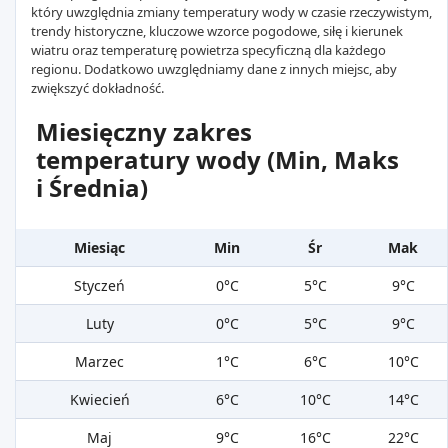
który uwzględnia zmiany temperatury wody w czasie rzeczywistym,
trendy historyczne, kluczowe wzorce pogodowe, siłę i kierunek
wiatru oraz temperaturę powietrza specyficzną dla każdego
regionu. Dodatkowo uwzględniamy dane z innych miejsc, aby
zwiększyć dokładność.
Miesięczny zakres
temperatury wody (Min, Maks
i Średnia)
Miesiąc
Min
Śr
Mak
Styczeń
0°C
5°C
9°C
Luty
0°C
5°C
9°C
Marzec
1°C
6°C
10°C
Kwiecień
6°C
10°C
14°C
Maj
9°C
16°C
22°C