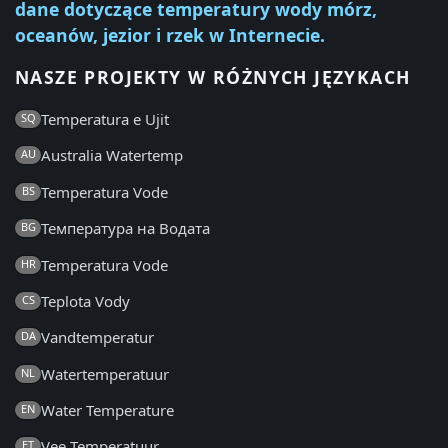
dane dotyczące temperatury wody mórz,
oceanów, jezior i rzek w Internecie.
NASZE PROJEKTY W RÓŻNYCH JĘZYKACH
Temperatura e Ujit
SQ
Australia Watertemp
AU
Temperatura Vode
BS
Температура на Водата
BG
Temperatura Vode
HR
Teplota Vody
CS
Vandtemperatur
DA
Watertemperatuur
NL
Water Temperature
EN
Vee Temperatuur
ET