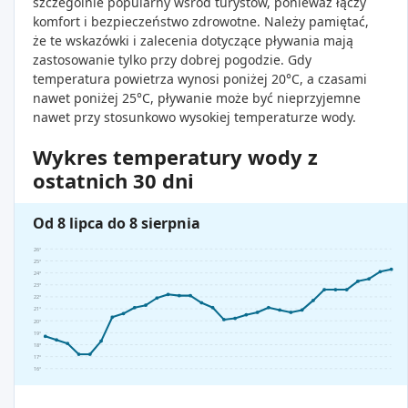
szczególnie popularny wśród turystów, ponieważ łączy
komfort i bezpieczeństwo zdrowotne. Należy pamiętać,
że te wskazówki i zalecenia dotyczące pływania mają
zastosowanie tylko przy dobrej pogodzie. Gdy
temperatura powietrza wynosi poniżej 20°C, a czasami
nawet poniżej 25°C, pływanie może być nieprzyjemne
nawet przy stosunkowo wysokiej temperaturze wody.
Wykres temperatury wody z
ostatnich 30 dni
Od 8 lipca do 8 sierpnia
26°
25°
24°
23°
22°
21°
20°
19°
18°
17°
16°