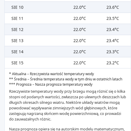
SIE 10
22.0°C
23.6°C
SIE 11
22.0°C
23.5°C
SIE 12
22.0°C
23.4°C
SIE 13
22.0°C
23.4°C
SIE 14
22.0°C
23.3°C
SIE 15
22.0°C
23.2°C
* Aktualna – Rzeczywista wartość temperatury wody
** Średnia – Średnia temperatura wody w tym dniu w ostatnich latach
*** Prognoza – Nasza prognoza temperatury wody
Rzeczywiste temperatury wody przy brzegu mogą różnić się o kilka
stopni od podanych wartości, zwłaszcza po ulewnych deszczach lub
długich okresach silnego wiatru. Niektóre układy wiatrów mogą
powodować wypływanie zimniejszych wód głębinowych, które
zastępują nagrzaną słońcem wodę powierzchniową, co prowadzi
do zauważalnych różnic.
Nasza prognoza opiera się na autorskim modelu matematycznym,