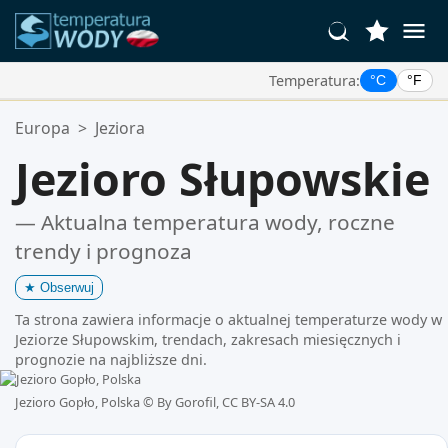
Temperatura:
°C
°F
Twoje Ulubione Lokalizacje:
Europa
>
Jeziora
Twoja lista ulubionych jest pusta.
Jezioro Słupowskie
— Aktualna temperatura wody, roczne
trendy i prognoza
★
Obserwuj
Ta strona zawiera informacje o aktualnej temperaturze wody w
Jeziorze Słupowskim, trendach, zakresach miesięcznych i
prognozie na najbliższe dni.
Jezioro Gopło, Polska ©
By Gorofil, CC BY-SA 4.0