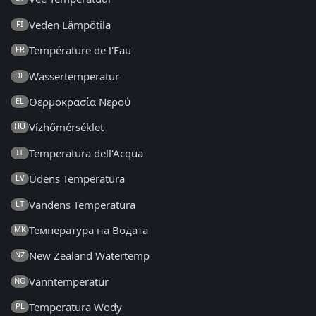
Veden Lämpötila
FI
Température de l'Eau
FR
Wassertemperatur
DE
Θερμοκρασία Νερού
EL
Vízhőmérséklet
HU
Temperatura dell'Acqua
IT
Ūdens Temperatūra
LV
Vandens Temperatūra
LT
Температура на Водата
MK
New Zealand Watertemp
NZ
Vanntemperatur
NO
Temperatura Wody
PL